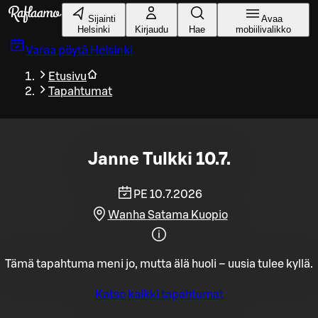
Siirry pääsisältöön
Sijainti
Avaa
Helsinki
Kirjaudu
Hae
mobiilivalikko
Varaa pöytä
Helsinki
Etusivu
Tapahtumat
Janne Tulkki 10.7.
PE 10.7.2026
Wanha Satama Kuopio
Tämä tapahtuma meni jo, mutta älä huoli – uusia tulee kyllä.
Katso kaikki tapahtumat