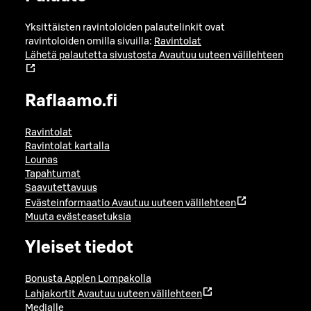
Yksittäisten ravintoloiden palautelinkit ovat
ravintoloiden omilla sivuilla:
Ravintolat
Lähetä palautetta sivustosta
Avautuu uuteen välilehteen
Raflaamo.fi
Ravintolat
Ravintolat kartalla
Lounas
Tapahtumat
Saavutettavuus
Evästeinformaatio
Avautuu uuteen välilehteen
Muuta evästeasetuksia
Yleiset tiedot
Bonusta Applen Lompakolla
Lahjakortit
Avautuu uuteen välilehteen
Medialle