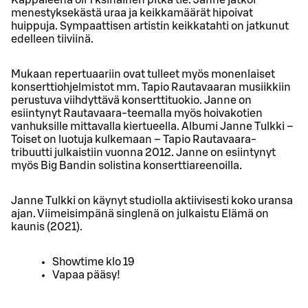
menestyksekästä uraa ja keikkamäärät hipoivat
huippuja. Sympaattisen artistin keikkatahti on jatkunut
edelleen tiiviinä.
Mukaan repertuaariin ovat tulleet myös monenlaiset
konserttiohjelmistot mm. Tapio Rautavaaran musiikkiin
perustuva viihdyttävä konserttituokio. Janne on
esiintynyt Rautavaara-teemalla myös hoivakotien
vanhuksille mittavalla kiertueella. Albumi Janne Tulkki –
Toiset on luotuja kulkemaan – Tapio Rautavaara-
tribuutti julkaistiin vuonna 2012. Janne on esiintynyt
myös Big Bandin solistina konserttiareenoilla.
Janne Tulkki on käynyt studiolla aktiivisesti koko uransa
ajan. Viimeisimpänä singlenä on julkaistu Elämä on
kaunis (2021).
Showtime klo 19
Vapaa pääsy!