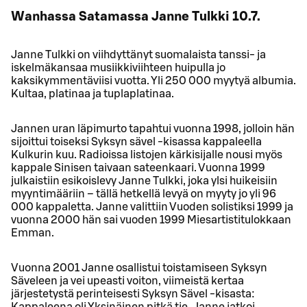
Wanhassa Satamassa Janne Tulkki 10.7.
Janne Tulkki on viihdyttänyt suomalaista tanssi- ja
iskelmäkansaa musiikkiviihteen huipulla jo
kaksikymmentäviisi vuotta. Yli 250 000 myytyä albumia.
Kultaa, platinaa ja tuplaplatinaa.
Jannen uran läpimurto tapahtui vuonna 1998, jolloin hän
sijoittui toiseksi Syksyn sävel -kisassa kappaleella
Kulkurin kuu. Radioissa listojen kärkisijalle nousi myös
kappale Sinisen taivaan sateenkaari. Vuonna 1999
julkaistiin esikoislevy Janne Tulkki, joka ylsi huikeisiin
myyntimääriin – tällä hetkellä levyä on myyty jo yli 96
000 kappaletta. Janne valittiin Vuoden solistiksi 1999 ja
vuonna 2000 hän sai vuoden 1999 Miesartistitulokkaan
Emman.
Vuonna 2001 Janne osallistui toistamiseen Syksyn
Säveleen ja vei upeasti voiton, viimeistä kertaa
järjestetystä perinteisesti Syksyn Sävel -kisasta:
Kappaleena oli Yksinäinen pitkä tie. Janne jatkoi