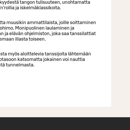
erkkyydestä tangon tulisuuteen, unohtamatta
n’rollia ja iskelmäklassikoita.
ta muusikin ammattilaista, joille soittaminen
ntohimo. Monipuolinen laulaminen ja
n ja elävän ohjelmiston, joka saa tanssilattiat
maan illasta toiseen.
ista myös aloittelevia tanssijoita lähtemään
aitotasoon katsomatta jokainen voi nauttia
estä tunnelmasta.