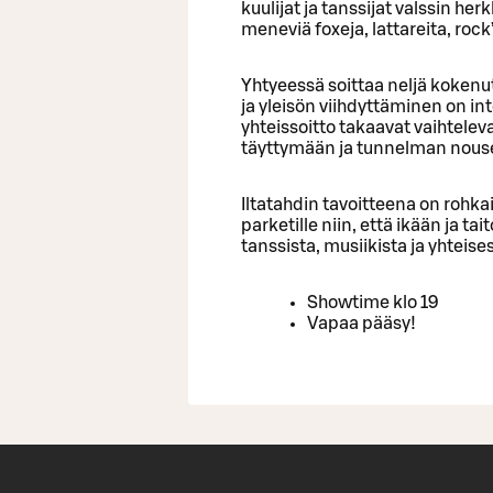
kuulijat ja tanssijat valssin h
meneviä foxeja, lattareita, rock’
Yhtyeessä soittaa neljä kokenut
ja yleisön viihdyttäminen on i
yhteissoitto takaavat vaihteleva
täyttymään ja tunnelman nouse
Iltatahdin tavoitteena on rohka
parketille niin, että ikään ja t
tanssista, musiikista ja yhteis
Showtime klo 19
Vapaa pääsy!