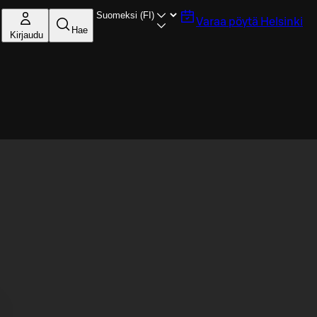
Varaa pöytä
Helsinki
Hae
Kirjaudu