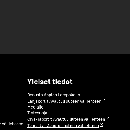
Yleiset tiedot
Bonusta Applen Lompakolla
Lahjakortit
Avautuu uuteen välilehteen
Medialle
Tietosuoja
Oiva-raportit
Avautuu uuteen välilehteen
 välilehteen
Työpaikat
Avautuu uuteen välilehteen