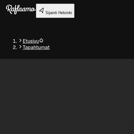
Siirry pääsisältöön
Sijainti
Helsinki
Etusivu
Tapahtumat
Takaisin