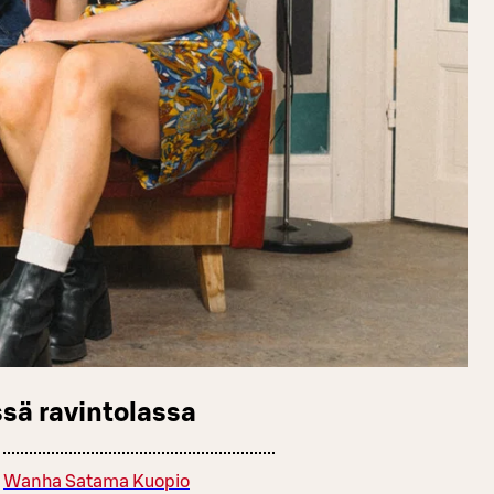
sä ravintolassa
Wanha Satama Kuopio