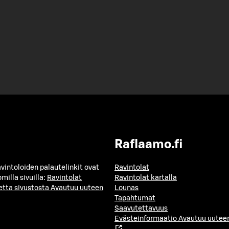
Raflaamo.fi
avintoloiden palautelinkit ovat
Ravintolat
milla sivuilla:
Ravintolat
Ravintolat kartalla
etta sivustosta
Avautuu uuteen
Lounas
Tapahtumat
Saavutettavuus
Evästeinformaatio
Avautuu uuteen