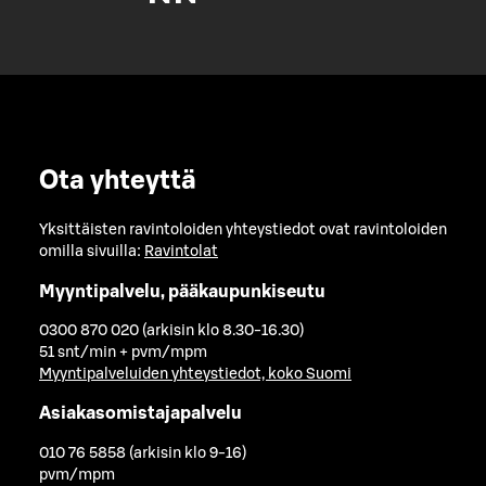
Ota yhteyttä
Yksittäisten ravintoloiden yhteystiedot ovat ravintoloiden
omilla sivuilla:
Ravintolat
Myyntipalvelu, pääkaupunkiseutu
0300 870 020 (arkisin klo 8.30-16.30)
51 snt/min + pvm/mpm
Myyntipalveluiden yhteystiedot, koko Suomi
Asiakasomistajapalvelu
010 76 5858 (arkisin klo 9-16)
pvm/mpm