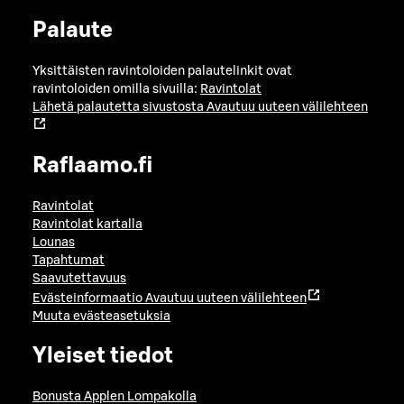
Palaute
Yksittäisten ravintoloiden palautelinkit ovat
ravintoloiden omilla sivuilla:
Ravintolat
Lähetä palautetta sivustosta
Avautuu uuteen välilehteen
Raflaamo.fi
Ravintolat
Ravintolat kartalla
Lounas
Tapahtumat
Saavutettavuus
Evästeinformaatio
Avautuu uuteen välilehteen
Muuta evästeasetuksia
Yleiset tiedot
Bonusta Applen Lompakolla