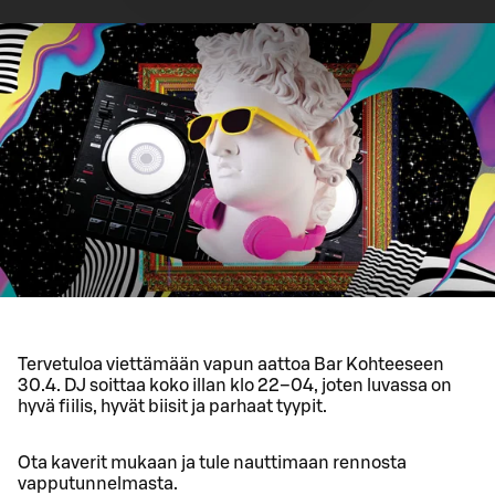
Tervetuloa viettämään vapun aattoa Bar Kohteeseen
30.4. DJ soittaa koko illan klo 22–04, joten luvassa on
hyvä fiilis, hyvät biisit ja parhaat tyypit.
Ota kaverit mukaan ja tule nauttimaan rennosta
vapputunnelmasta.