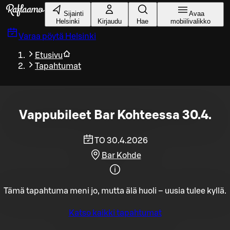
Siirry pääsisältöön
Sijainti
Avaa
Helsinki
Kirjaudu
Hae
mobiilivalikko
Varaa pöytä
Helsinki
Etusivu
Tapahtumat
Vappubileet Bar Kohteessa 30.4.
TO 30.4.2026
Bar Kohde
Tämä tapahtuma meni jo, mutta älä huoli – uusia tulee kyllä.
Katso kaikki tapahtumat