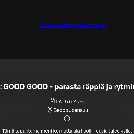
Etusivu
Ravintolat
Tapahtumat
 GOOD GOOD - parasta räppiä ja rytm
LA 16.5.2026
Bepop Joensuu
Tämä tapahtuma meni jo, mutta älä huoli – uusia tulee kyllä.