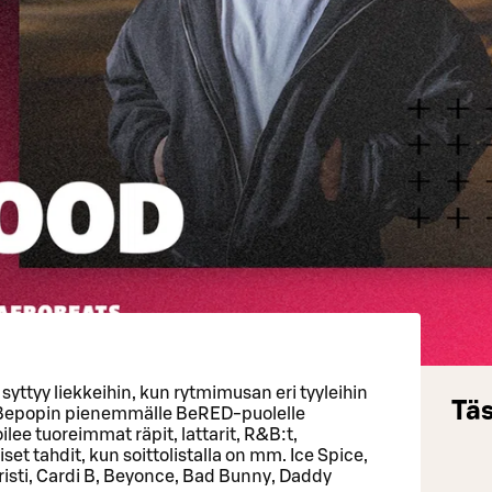
syttyy liekkeihin, kun rytmimusan eri tyyleihin
Täs
Bepopin pienemmälle BeRED-puolelle
lee tuoreimmat räpit, lattarit, R&B:t,
et tahdit, kun soittolistalla on mm. Ice Spice,
Turisti, Cardi B, Beyonce, Bad Bunny, Daddy