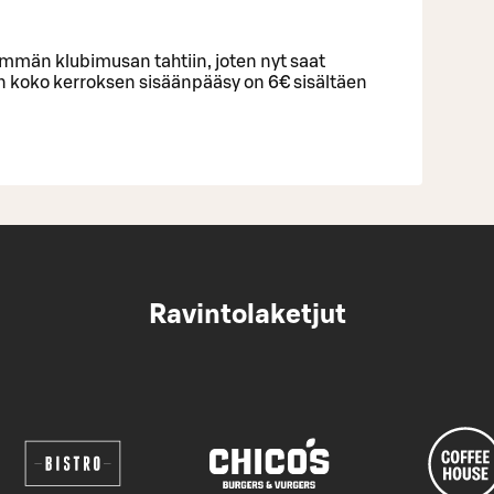
mmän klubimusan tahtiin, joten nyt saat
kun koko kerroksen sisäänpääsy on 6€ sisältäen
Ravintolaketjut