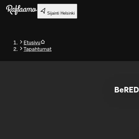
Siirry pääsisältöön
Sijainti
Helsinki
Etusivu
Tapahtumat
Takaisin
BeRED: