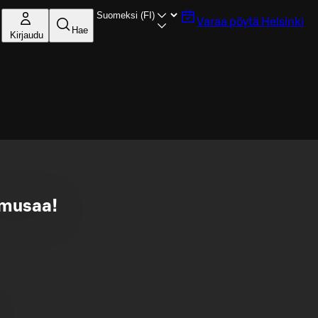
Varaa pöytä
Helsinki
Hae
Kirjaudu
imusaa!