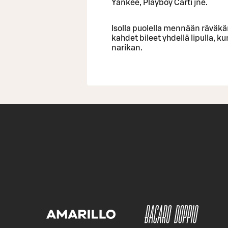
Yankee, Playboy Carti jne.
Isolla puolella mennään räväkä
kahdet bileet yhdellä lipulla, 
narikan.