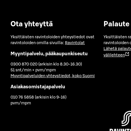
Ota yhteyttä
Palaute
Yksittäisten ravintoloiden yhteystiedot ovat
Yksittäisten r
ravintoloiden omilla sivuilla:
Ravintolat
ravintoloiden o
Lähetä palaut
Myyntipalvelu, pääkaupunkiseutu
välilehteen
0300 870 020 (arkisin klo 8.30-16.30)
51 snt/min + pvm/mpm
Myyntipalveluiden yhteystiedot, koko Suomi
Asiakasomistajapalvelu
010 76 5858 (arkisin klo 9-16)
pvm/mpm