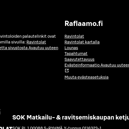
Raflaamo.fi
avintoloiden palautelinkit ovat
Ravintolat
milla sivuilla:
Ravintolat
Ravintolat kartalla
etta sivustosta
Avautuu uuteen
Lounas
Tapahtumat
Saavutettavuus
Evästeinformaatio
Avautuu uuteen
Muuta evästeasetuksia
SOK Matkailu- & ravitsemiskaupan ketj
SOK PL 1 00088 S-RYHMÄ
,
Y-tunnus 0116323-1