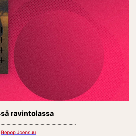
sä ravintolassa
Bepop Joensuu