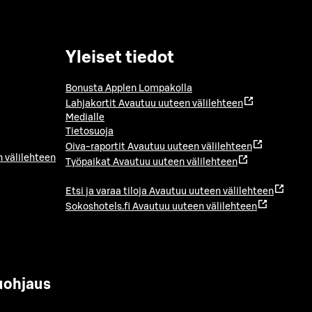
Yleiset tiedot
Bonusta Applen Lompakolla
Lahjakortit
Avautuu uuteen välilehteen
Medialle
Tietosuoja
Oiva-raportit
Avautuu uuteen välilehteen
 välilehteen
Työpaikat
Avautuu uuteen välilehteen
Etsi ja varaa tiloja
Avautuu uuteen välilehteen
Sokoshotels.fi
Avautuu uuteen välilehteen
uohjaus