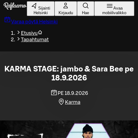
Siirry pääsisältöön
Sijainti
Avaa
Helsinki
Kirjaudu
Hae
mobiilivalikko
Varaa pöytä
Helsinki
Etusivu
Tapahtumat
KARMA STAGE: jambo & Sara Bee pe
18.9.2026
PE 18.9.2026
Karma