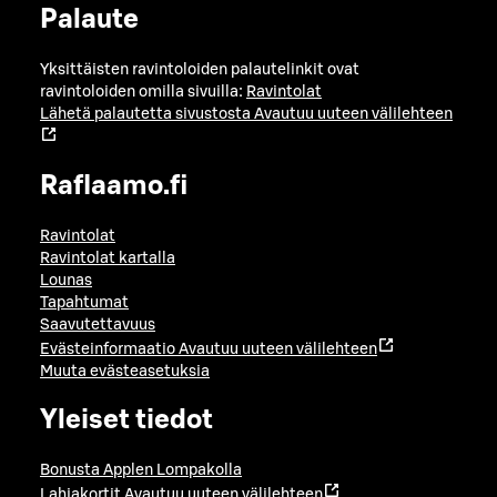
Palaute
Yksittäisten ravintoloiden palautelinkit ovat
ravintoloiden omilla sivuilla:
Ravintolat
Lähetä palautetta sivustosta
Avautuu uuteen välilehteen
Raflaamo.fi
Ravintolat
Ravintolat kartalla
Lounas
Tapahtumat
Saavutettavuus
Evästeinformaatio
Avautuu uuteen välilehteen
Muuta evästeasetuksia
Yleiset tiedot
Bonusta Applen Lompakolla
Lahjakortit
Avautuu uuteen välilehteen