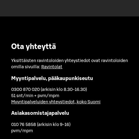
Ota yhteyttä
Yksittäisten ravintoloiden yhteystiedot ovat ravintoloiden
omilla sivuilla:
Ravintolat
Myyntipalvelu, pääkaupunkiseutu
0300 870 020 (arkisin klo 8.30-16.30)
51 snt/min + pvm/mpm
Myyntipalveluiden yhteystiedot, koko Suomi
Asiakasomistajapalvelu
010 76 5858 (arkisin klo 9-16)
pvm/mpm