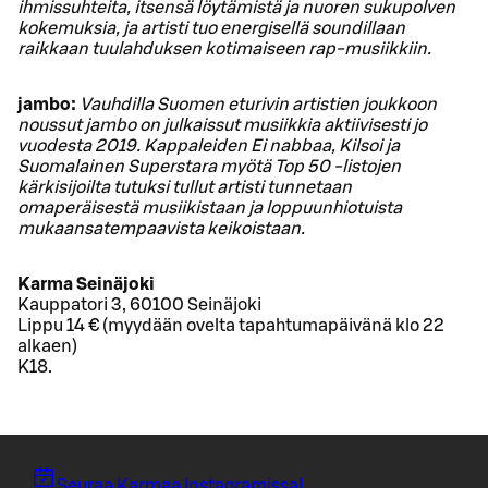
ihmissuhteita, itsensä löytämistä ja nuoren sukupolven
kokemuksia, ja artisti tuo energisellä soundillaan
raikkaan tuulahduksen kotimaiseen rap-musiikkiin.
jambo:
Vauhdilla Suomen eturivin artistien joukkoon
noussut jambo on julkaissut musiikkia aktiivisesti jo
vuodesta 2019. Kappaleiden Ei nabbaa, Kilsoi ja
Suomalainen Superstara myötä Top 50 -listojen
kärkisijoilta tutuksi tullut artisti tunnetaan
omaperäisestä musiikistaan ja loppuunhiotuista
mukaansatempaavista keikoistaan.
Karma Seinäjoki
Kauppatori 3, 60100 Seinäjoki
Lippu 14 € (myydään ovelta tapahtumapäivänä klo 22
alkaen)
K18.
Seuraa Karmaa Instagramissa!