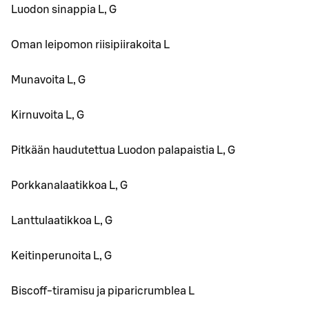
Luodon sinappia L, G
Oman leipomon riisipiirakoita L
Munavoita L, G
Kirnuvoita L, G
Pitkään haudutettua Luodon palapaistia L, G
Porkkanalaatikkoa L, G
Lanttulaatikkoa L, G
Keitinperunoita L, G
Biscoff-tiramisu ja piparicrumblea L