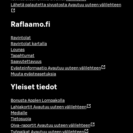
Lähetä palautetta sivustosta
Avautuu uuteen välilehteen
Raflaamo.fi
Ravintolat
Ravintolat kartalla
Lounas
Tapahtumat
Saavutettavuus
Evästeinformaatio
Avautuu uuteen välilehteen
Muuta evästeasetuksia
Yleiset tiedot
Bonusta Applen Lompakolla
Lahjakortit
Avautuu uuteen välilehteen
Medialle
Tietosuoja
Oiva-raportit
Avautuu uuteen välilehteen
Työpaikat
Avautuu uuteen välilehteen