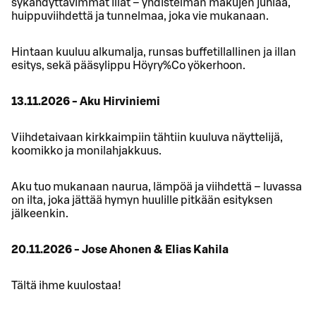
sykähdyttävimmät illat – yhdistelmän makujen juhlaa,
huippuviihdettä ja tunnelmaa, joka vie mukanaan.
Hintaan kuuluu alkumalja, runsas buffetillallinen ja illan
esitys, sekä pääsylippu Höyry%Co yökerhoon.
13.11.2026 - Aku Hirviniemi
Viihdetaivaan kirkkaimpiin tähtiin kuuluva näyttelijä,
koomikko ja monilahjakkuus.
Aku tuo mukanaan naurua, lämpöä ja viihdettä – luvassa
on ilta, joka jättää hymyn huulille pitkään esityksen
jälkeenkin.
20.11.2026 - Jose Ahonen & Elias Kahila
Tältä ihme kuulostaa!