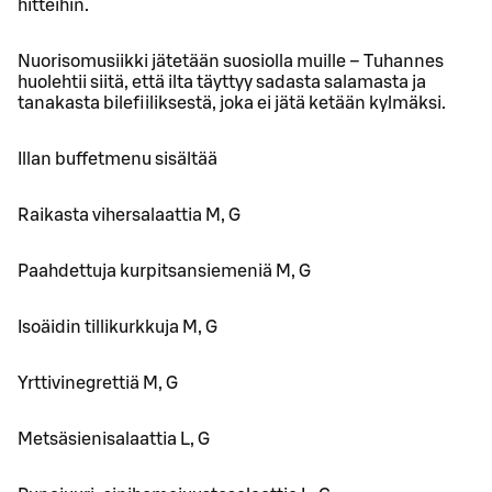
hitteihin.
Nuorisomusiikki jätetään suosiolla muille – Tuhannes
huolehtii siitä, että ilta täyttyy sadasta salamasta ja
tanakasta bilefiiliksestä, joka ei jätä ketään kylmäksi.
Illan buffetmenu sisältää
Raikasta vihersalaattia M, G
Paahdettuja kurpitsansiemeniä M, G
Isoäidin tillikurkkuja M, G
Yrttivinegrettiä M, G
Metsäsienisalaattia L, G