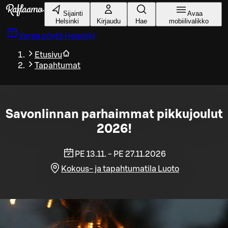
Siirry pääsisältöön
Sijainti
Avaa
Helsinki
Kirjaudu
Hae
mobiilivalikko
Varaa pöytä
Helsinki
Etusivu
Tapahtumat
Savonlinnan parhaimmat pikkujoulut
2026!
PE 13.11. - PE 27.11.2026
Kokous- ja tapahtumatila Luoto