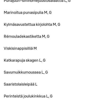
Punajuuri-sinihomejuustosalaattia L, G
Marinoitua punasipulia M, G
Kylmäsavustettua kirjolohta M, G
Rémouladekastiketta M, G
Viskisinappisilliä M
Katkarapuja skagen L, G
Savumuikkumoussea L, G
Saaristolaisleipää L
Perinteistä joulukinkkua L, G