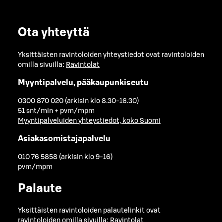
Ota yhteyttä
Yksittäisten ravintoloiden yhteystiedot ovat ravintoloiden
omilla sivuilla:
Ravintolat
Myyntipalvelu, pääkaupunkiseutu
0300 870 020 (arkisin klo 8.30-16.30)
51 snt/min + pvm/mpm
Myyntipalveluiden yhteystiedot, koko Suomi
Asiakasomistajapalvelu
010 76 5858 (arkisin klo 9-16)
pvm/mpm
Palaute
Yksittäisten ravintoloiden palautelinkit ovat
ravintoloiden omilla sivuilla:
Ravintolat