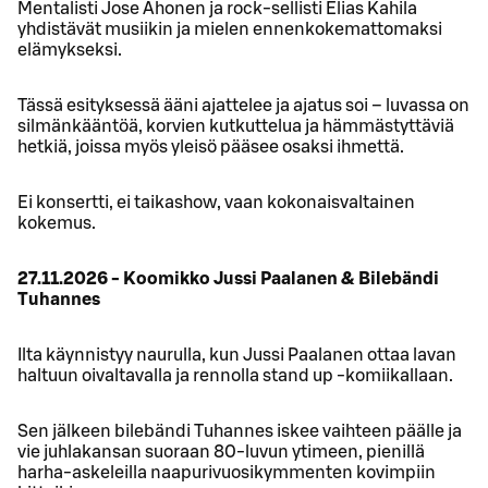
Mentalisti Jose Ahonen ja rock-sellisti Elias Kahila
yhdistävät musiikin ja mielen ennenkokemattomaksi
elämykseksi.
Tässä esityksessä ääni ajattelee ja ajatus soi – luvassa on
silmänkääntöä, korvien kutkuttelua ja hämmästyttäviä
hetkiä, joissa myös yleisö pääsee osaksi ihmettä.
Ei konsertti, ei taikashow, vaan kokonaisvaltainen
kokemus.
27.11.2026 - Koomikko Jussi Paalanen & Bilebändi
Tuhannes
Ilta käynnistyy naurulla, kun Jussi Paalanen ottaa lavan
haltuun oivaltavalla ja rennolla stand up ‑komiikallaan.
Sen jälkeen bilebändi Tuhannes iskee vaihteen päälle ja
vie juhlakansan suoraan 80‑luvun ytimeen, pienillä
harha-askeleilla naapurivuosikymmenten kovimpiin