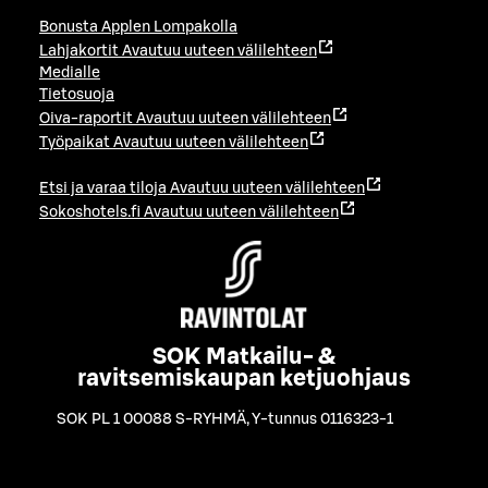
Bonusta Applen Lompakolla
Lahjakortit
Avautuu uuteen välilehteen
Medialle
Tietosuoja
Oiva-raportit
Avautuu uuteen välilehteen
Työpaikat
Avautuu uuteen välilehteen
Etsi ja varaa tiloja
Avautuu uuteen välilehteen
Sokoshotels.fi
Avautuu uuteen välilehteen
SOK Matkailu- &
ravitsemiskaupan ketjuohjaus
SOK PL 1 00088 S-RYHMÄ
,
Y-tunnus 0116323-1