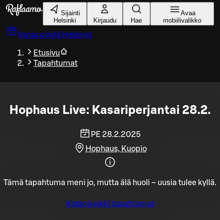
Siirry pääsisältöön
Sijainti
Avaa
Helsinki
Kirjaudu
Hae
mobiilivalikko
Varaa pöytä
Helsinki
Etusivu
Tapahtumat
Hophaus Live: Kasariperjantai 28.2.
PE 28.2.2025
Hophaus, Kuopio
Tämä tapahtuma meni jo, mutta älä huoli – uusia tulee kyllä.
Katso kaikki tapahtumat