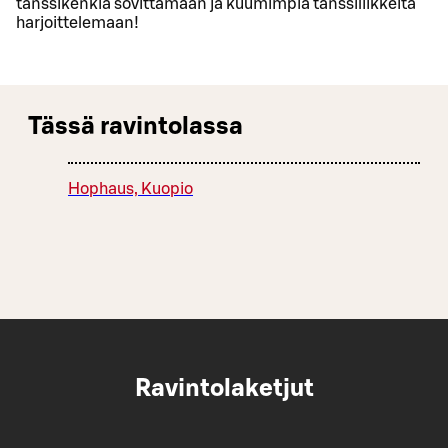
tanssikenkiä sovittamaan ja kuumimpia tanssiliikkeitä
harjoittelemaan!
Tässä ravintolassa
Hophaus, Kuopio
Ravintolaketjut