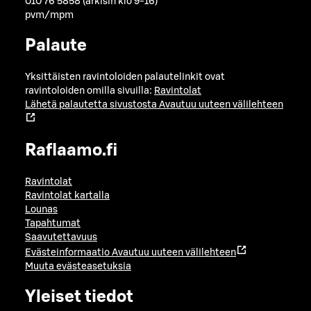
010 76 5858 (arkisin klo 9-16)
pvm/mpm
Palaute
Yksittäisten ravintoloiden palautelinkit ovat
ravintoloiden omilla sivuilla:
Ravintolat
Lähetä palautetta sivustosta
Avautuu uuteen välilehteen
Raflaamo.fi
Ravintolat
Ravintolat kartalla
Lounas
Tapahtumat
Saavutettavuus
Evästeinformaatio
Avautuu uuteen välilehteen
Muuta evästeasetuksia
Yleiset tiedot