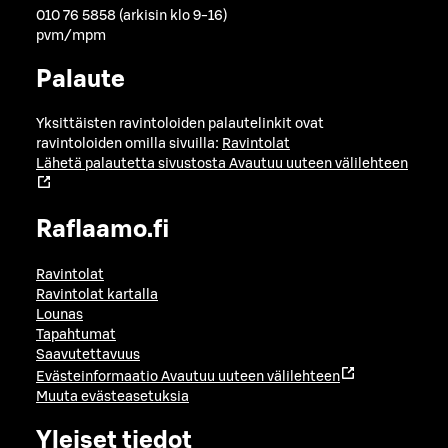
010 76 5858 (arkisin klo 9-16)
pvm/mpm
Palaute
Yksittäisten ravintoloiden palautelinkit ovat
ravintoloiden omilla sivuilla:
Ravintolat
Lähetä palautetta sivustosta
Avautuu uuteen välilehteen
Raflaamo.fi
Ravintolat
Ravintolat kartalla
Lounas
Tapahtumat
Saavutettavuus
Evästeinformaatio
Avautuu uuteen välilehteen
Muuta evästeasetuksia
Yleiset tiedot