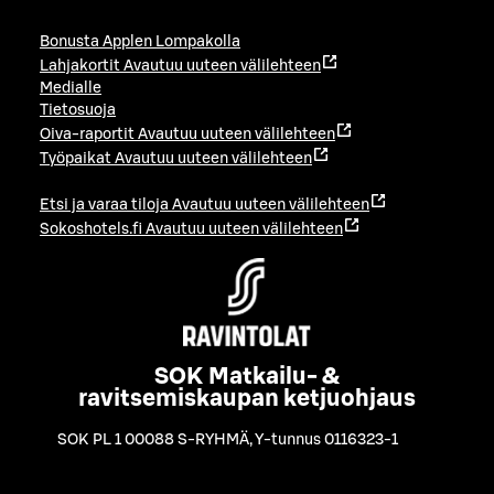
Bonusta Applen Lompakolla
Lahjakortit
Avautuu uuteen välilehteen
Medialle
Tietosuoja
Oiva-raportit
Avautuu uuteen välilehteen
Työpaikat
Avautuu uuteen välilehteen
Etsi ja varaa tiloja
Avautuu uuteen välilehteen
Sokoshotels.fi
Avautuu uuteen välilehteen
SOK Matkailu- &
ravitsemiskaupan ketjuohjaus
SOK PL 1 00088 S-RYHMÄ
,
Y-tunnus 0116323-1