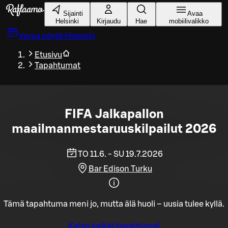
Siirry pääsisältöön
Sijainti
Avaa
Helsinki
Kirjaudu
Hae
mobiilivalikko
Varaa pöytä
Helsinki
Etusivu
Tapahtumat
FIFA Jalkapallon
maailmanmestaruuskilpailut 2026
TO 11.6. - SU 19.7.2026
Bar Edison Turku
Tämä tapahtuma meni jo, mutta älä huoli – uusia tulee kyllä.
Katso kaikki tapahtumat