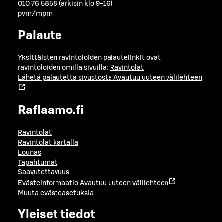
010 76 5858 (arkisin klo 9-16)
pvm/mpm
Palaute
Yksittäisten ravintoloiden palautelinkit ovat
ravintoloiden omilla sivuilla:
Ravintolat
Lähetä palautetta sivustosta
Avautuu uuteen välilehteen
Raflaamo.fi
Ravintolat
Ravintolat kartalla
Lounas
Tapahtumat
Saavutettavuus
Evästeinformaatio
Avautuu uuteen välilehteen
Muuta evästeasetuksia
Yleiset tiedot