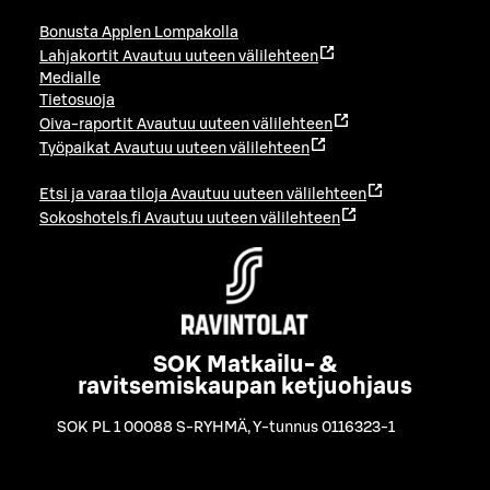
Bonusta Applen Lompakolla
Lahjakortit
Avautuu uuteen välilehteen
Medialle
Tietosuoja
Oiva-raportit
Avautuu uuteen välilehteen
Työpaikat
Avautuu uuteen välilehteen
Etsi ja varaa tiloja
Avautuu uuteen välilehteen
Sokoshotels.fi
Avautuu uuteen välilehteen
SOK Matkailu- &
ravitsemiskaupan ketjuohjaus
SOK PL 1 00088 S-RYHMÄ
,
Y-tunnus 0116323-1