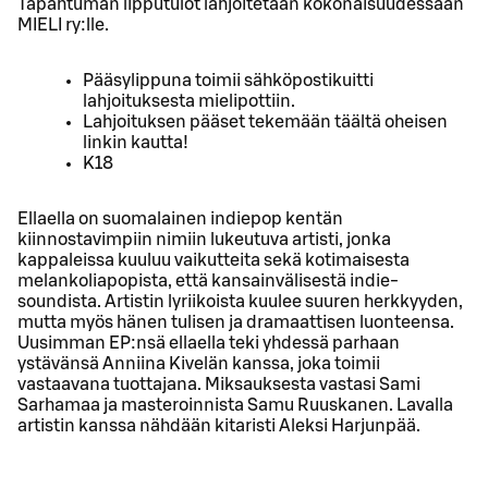
Tapahtuman lipputulot lahjoitetaan kokonaisuudessaan
MIELI ry:lle.
Pääsylippuna toimii sähköpostikuitti
lahjoituksesta mielipottiin.
Lahjoituksen pääset tekemään täältä oheisen
linkin kautta!
K18
Ellaella on suomalainen indiepop kentän
kiinnostavimpiin nimiin lukeutuva artisti, jonka
kappaleissa kuuluu vaikutteita sekä kotimaisesta
melankoliapopista, että kansainvälisestä indie-
soundista. Artistin lyriikoista kuulee suuren herkkyyden,
mutta myös hänen tulisen ja dramaattisen luonteensa.
Uusimman EP:nsä ellaella teki yhdessä parhaan
ystävänsä Anniina Kivelän kanssa, joka toimii
vastaavana tuottajana. Miksauksesta vastasi Sami
Sarhamaa ja masteroinnista Samu Ruuskanen. Lavalla
artistin kanssa nähdään kitaristi Aleksi Harjunpää.