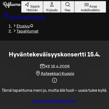
Siirry pääsisältöön
Sijainti
Avaa
Helsinki
Kirjaudu
Hae
mobiilivalikko
Varaa pöytä
Helsinki
Etusivu
Tapahtumat
Hyväntekeväisyyskonsertti 15.4.
KE 15.4.2026
Apteekkari Kuopio
Tämä tapahtuma meni jo, mutta älä huoli – uusia tulee kyllä.
Katso kaikki tapahtumat