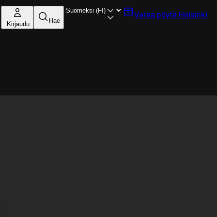
Varaa pöytä
Helsinki
Hae
Kirjaudu