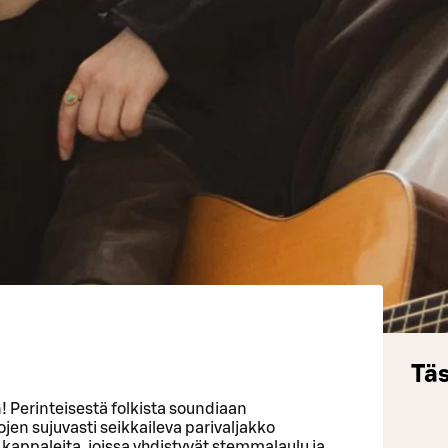
Täs
n! Perinteisestä folkista soundiaan
jen sujuvasti seikkaileva parivaljakko
ja kappaleita, joissa yhdistyvät stemmalaulu ja