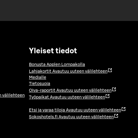
Yleiset tiedot
Bonusta Applen Lompakolla
Lahjakortit
Avautuu uuteen välilehteen
Medialle
Tietosuoja
Oiva-raportit
Avautuu uuteen välilehteen
 välilehteen
Työpaikat
Avautuu uuteen välilehteen
Etsi ja varaa tiloja
Avautuu uuteen välilehteen
Sokoshotels.fi
Avautuu uuteen välilehteen