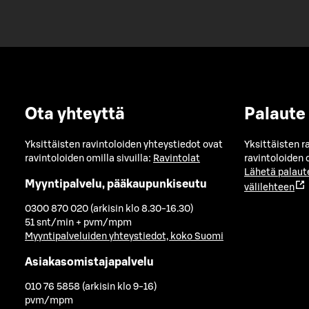
Ota yhteyttä
Palaute
Yksittäisten ravintoloiden yhteystiedot ovat
Yksittäisten r
ravintoloiden omilla sivuilla:
Ravintolat
ravintoloiden o
Lähetä palaut
Myyntipalvelu, pääkaupunkiseutu
välilehteen
0300 870 020 (arkisin klo 8.30-16.30)
51 snt/min + pvm/mpm
Myyntipalveluiden yhteystiedot, koko Suomi
Asiakasomistajapalvelu
010 76 5858 (arkisin klo 9-16)
pvm/mpm