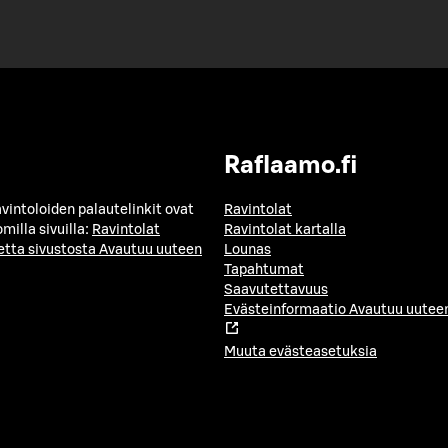
Raflaamo.fi
avintoloiden palautelinkit ovat
Ravintolat
milla sivuilla:
Ravintolat
Ravintolat kartalla
etta sivustosta
Avautuu uuteen
Lounas
Tapahtumat
Saavutettavuus
Evästeinformaatio
Avautuu uuteen
Muuta evästeasetuksia