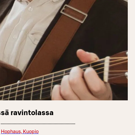
sä ravintolassa
Hophaus, Kuopio