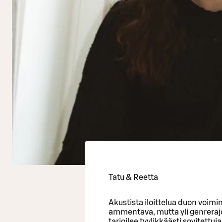
Tatu & Reetta
Akustista iloittelua duon voimi
ammentava, mutta yli genrerajo
tarjoilee tyylikkäästi sovitettu