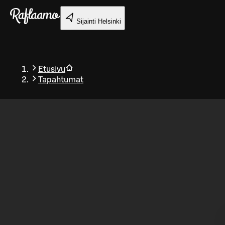
Siirry pääsisältöön
Sijainti
Helsinki
Etusivu
Tapahtumat
Takaisin