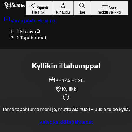
Siirry pääsisältöön
Sijainti
Avaa
Helsinki
Kirjaudu
Hae
mobiilivalikko
Varaa pöytä
Helsinki
Etusivu
Tapahtumat
Kyllikin iltahumppa!
PE 17.4.2026
Kyllikki
Tämä tapahtuma meni jo, mutta älä huoli – uusia tulee kyllä.
Katso kaikki tapahtumat