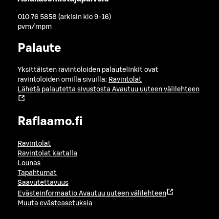
010 76 5858 (arkisin klo 9-16)
pvm/mpm
Palaute
Yksittäisten ravintoloiden palautelinkit ovat
ravintoloiden omilla sivuilla:
Ravintolat
Lähetä palautetta sivustosta
Avautuu uuteen välilehteen
Raflaamo.fi
Ravintolat
Ravintolat kartalla
Lounas
Tapahtumat
Saavutettavuus
Evästeinformaatio
Avautuu uuteen välilehteen
Muuta evästeasetuksia