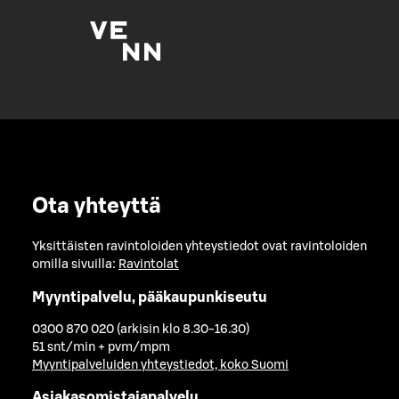
Ota yhteyttä
Yksittäisten ravintoloiden yhteystiedot ovat ravintoloiden
omilla sivuilla:
Ravintolat
Myyntipalvelu, pääkaupunkiseutu
0300 870 020 (arkisin klo 8.30-16.30)
51 snt/min + pvm/mpm
Myyntipalveluiden yhteystiedot, koko Suomi
Asiakasomistajapalvelu