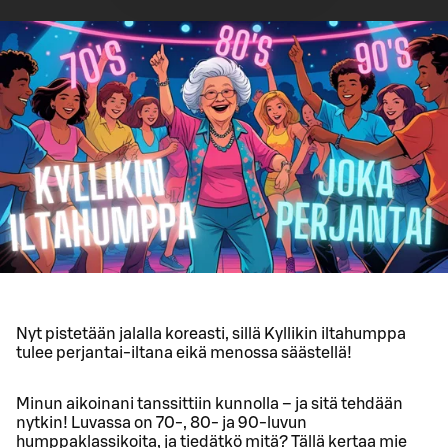
Nyt pistetään jalalla koreasti, sillä Kyllikin iltahumppa
tulee perjantai-iltana eikä menossa säästellä!
Minun aikoinani tanssittiin kunnolla – ja sitä tehdään
nytkin! Luvassa on 70-, 80- ja 90-luvun
humppaklassikoita, ja tiedätkö mitä? Tällä kertaa mie