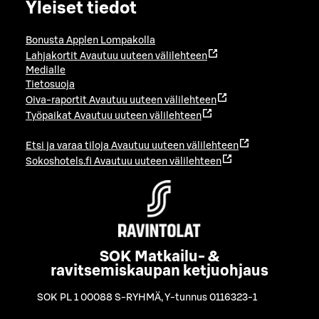
Yleiset tiedot
Bonusta Applen Lompakolla
Lahjakortit
Avautuu uuteen välilehteen
Medialle
Tietosuoja
Oiva-raportit
Avautuu uuteen välilehteen
Työpaikat
Avautuu uuteen välilehteen
Etsi ja varaa tiloja
Avautuu uuteen välilehteen
Sokoshotels.fi
Avautuu uuteen välilehteen
SOK Matkailu- &
ravitsemiskaupan ketjuohjaus
SOK PL 1 00088 S-RYHMÄ
,
Y-tunnus 0116323-1