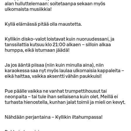
alan hulluttelemaan: soitetaanpa sekaan myös
ulkomaista musiikkia!
Kyllä elämässä pitää olla maustetta.
Kyllikin disko-valot loistavat kuin nuoruudessani, ja
tanssilattia kutsuu klo 21:00 alkaen – silloin alkaa
humppa, eikä istumaan jäädä!
Ja jos ääntä piisaa (niin kuin minulla aina), niin
karaokessa saa nyt myös laulaa ulkomaisia kappaleita –
eikä haittaa, vaikka aksentti vähän paukkuisi!
Pue päälle vaikka ne vanhat trumpettihousut tai
neonpaita – tai tule ihan sellaisena kuin olet. Meillä ei
turhasta hienostella, kunhan jalat toimii ja mieli on kevyt.
Nähdään perjantaina – Kyllikin iltahumpassa!