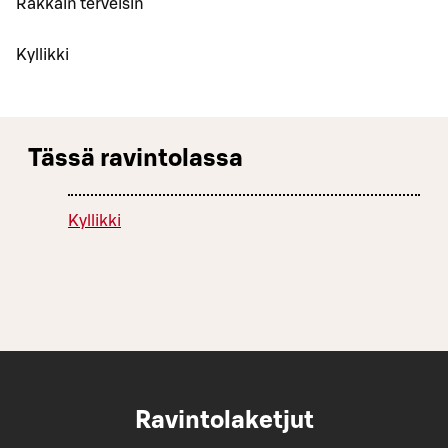
Rakkain terveisin
Kyllikki
Tässä ravintolassa
Kyllikki
Ravintolaketjut