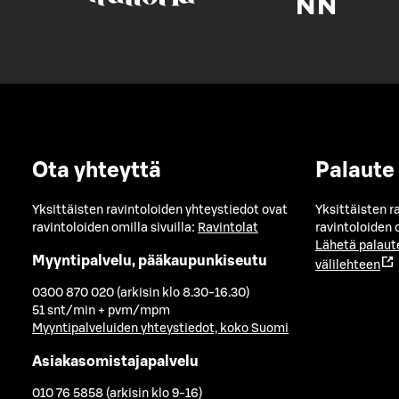
Ota yhteyttä
Palaute
Yksittäisten ravintoloiden yhteystiedot ovat
Yksittäisten r
ravintoloiden omilla sivuilla:
Ravintolat
ravintoloiden o
Lähetä palaut
Myyntipalvelu, pääkaupunkiseutu
välilehteen
0300 870 020 (arkisin klo 8.30-16.30)
51 snt/min + pvm/mpm
Myyntipalveluiden yhteystiedot, koko Suomi
Asiakasomistajapalvelu
010 76 5858 (arkisin klo 9-16)