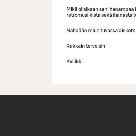
Mikä olisikaan sen ihanampaa k
retromusiikista sekä ihanasta 
Nähdään miun tuvassa diskote
Rakkain terveisin
Kyllikki