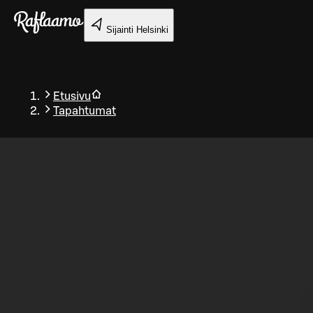
Siirry pääsisältöön
Sijainti
Helsinki
Etusivu
Tapahtumat
Takaisin