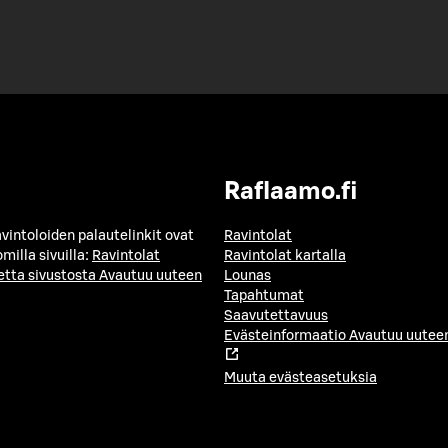
Raflaamo.fi
avintoloiden palautelinkit ovat
Ravintolat
milla sivuilla:
Ravintolat
Ravintolat kartalla
etta sivustosta
Avautuu uuteen
Lounas
Tapahtumat
Saavutettavuus
Evästeinformaatio
Avautuu uuteen
Muuta evästeasetuksia