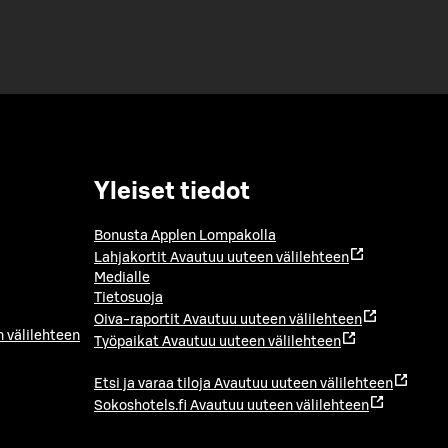
Yleiset tiedot
Bonusta Applen Lompakolla
Lahjakortit
Avautuu uuteen välilehteen
Medialle
Tietosuoja
Oiva-raportit
Avautuu uuteen välilehteen
 välilehteen
Työpaikat
Avautuu uuteen välilehteen
Etsi ja varaa tiloja
Avautuu uuteen välilehteen
Sokoshotels.fi
Avautuu uuteen välilehteen