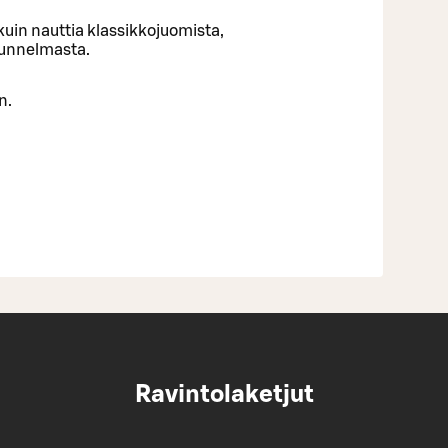
uin nauttia klassikkojuomista,
tunnelmasta.
n.
Ravintolaketjut