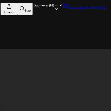
Varaa pöytä
Helsinki
Hae
Kirjaudu