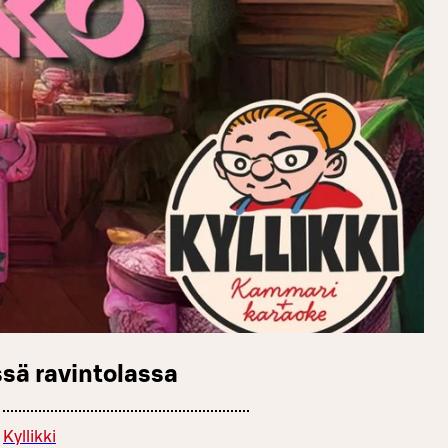
sä ravintolassa
Kyllikki