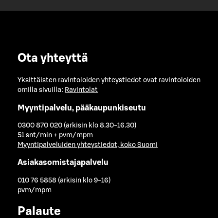
Ota yhteyttä
Yksittäisten ravintoloiden yhteystiedot ovat ravintoloiden
omilla sivuilla:
Ravintolat
Myyntipalvelu, pääkaupunkiseutu
0300 870 020 (arkisin klo 8.30-16.30)
51 snt/min + pvm/mpm
Myyntipalveluiden yhteystiedot, koko Suomi
Asiakasomistajapalvelu
010 76 5858 (arkisin klo 9-16)
pvm/mpm
Palaute