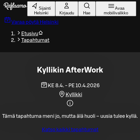
Siirry pääsisältöön
Sijainti
Avaa
Helsinki
Kirjaudu
Hae
mobiilivalikko
Varaa pöytä
Helsinki
Etusivu
Tapahtumat
Kyllikin AfterWork
KE 8.4. - PE 10.4.2026
Kyllikki
Tämä tapahtuma meni jo, mutta älä huoli – uusia tulee kyllä.
Katso kaikki tapahtumat