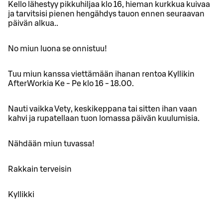
Kello lähestyy pikkuhiljaa klo 16, hieman kurkkua kuivaa
ja tarvitsisi pienen hengähdys tauon ennen seuraavan
päivän alkua..
No miun luona se onnistuu!
Tuu miun kanssa viettämään ihanan rentoa Kyllikin
AfterWorkia Ke - Pe klo 16 - 18.00.
Nauti vaikka Vety, keskikeppana tai sitten ihan vaan
kahvi ja rupatellaan tuon lomassa päivän kuulumisia.
Nähdään miun tuvassa!
Rakkain terveisin
Kyllikki