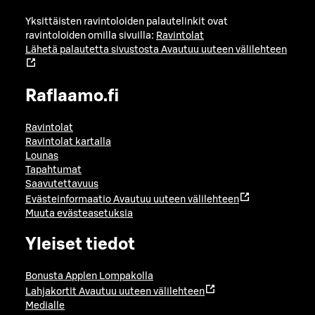
Yksittäisten ravintoloiden palautelinkit ovat
ravintoloiden omilla sivuilla:
Ravintolat
Lähetä palautetta sivustosta
Avautuu uuteen välilehteen
Raflaamo.fi
Ravintolat
Ravintolat kartalla
Lounas
Tapahtumat
Saavutettavuus
Evästeinformaatio
Avautuu uuteen välilehteen
Muuta evästeasetuksia
Yleiset tiedot
Bonusta Applen Lompakolla
Lahjakortit
Avautuu uuteen välilehteen
Medialle