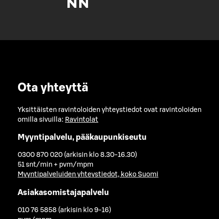
Ota yhteyttä
Yksittäisten ravintoloiden yhteystiedot ovat ravintoloiden
omilla sivuilla:
Ravintolat
Myyntipalvelu, pääkaupunkiseutu
0300 870 020 (arkisin klo 8.30-16.30)
51 snt/min + pvm/mpm
Myyntipalveluiden yhteystiedot, koko Suomi
Asiakasomistajapalvelu
010 76 5858 (arkisin klo 9-16)