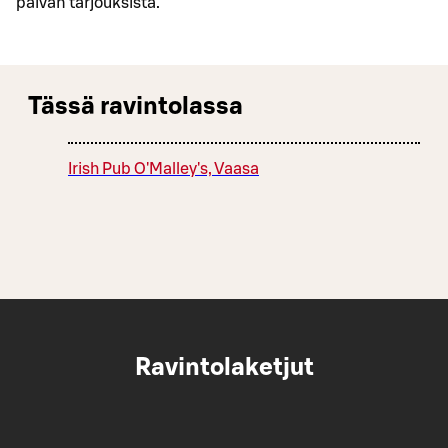
päivän tarjouksista.
Tässä ravintolassa
Irish Pub O'Malley's, Vaasa
Ravintolaketjut