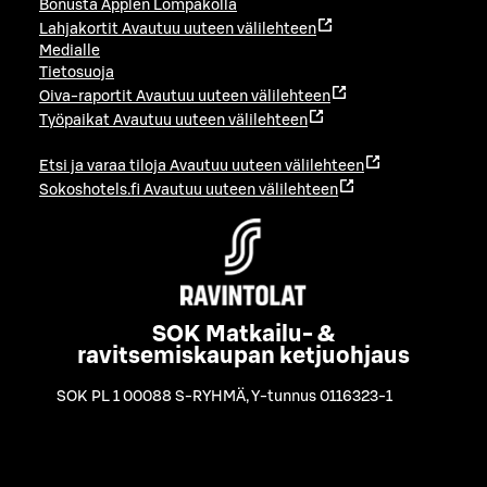
Bonusta Applen Lompakolla
Lahjakortit
Avautuu uuteen välilehteen
Medialle
Tietosuoja
Oiva-raportit
Avautuu uuteen välilehteen
Työpaikat
Avautuu uuteen välilehteen
Etsi ja varaa tiloja
Avautuu uuteen välilehteen
Sokoshotels.fi
Avautuu uuteen välilehteen
SOK Matkailu- &
ravitsemiskaupan ketjuohjaus
SOK PL 1 00088 S-RYHMÄ
,
Y-tunnus 0116323-1