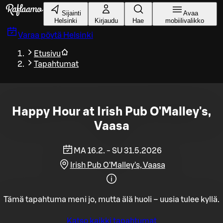
Siirry pääsisältöön
Sijainti
Avaa
Helsinki
Kirjaudu
Hae
mobiilivalikko
Varaa pöytä
Helsinki
Etusivu
Tapahtumat
Happy Hour at Irish Pub O'Malley's,
Vaasa
MA 16.2. - SU 31.5.2026
Irish Pub O'Malley's, Vaasa
Tämä tapahtuma meni jo, mutta älä huoli – uusia tulee kyllä.
Katso kaikki tapahtumat