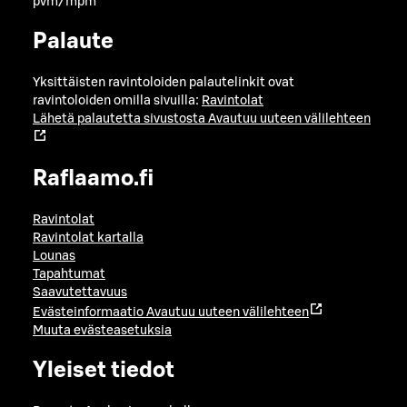
pvm/mpm
Palaute
Yksittäisten ravintoloiden palautelinkit ovat
ravintoloiden omilla sivuilla:
Ravintolat
Lähetä palautetta sivustosta
Avautuu uuteen välilehteen
Raflaamo.fi
Ravintolat
Ravintolat kartalla
Lounas
Tapahtumat
Saavutettavuus
Evästeinformaatio
Avautuu uuteen välilehteen
Muuta evästeasetuksia
Yleiset tiedot