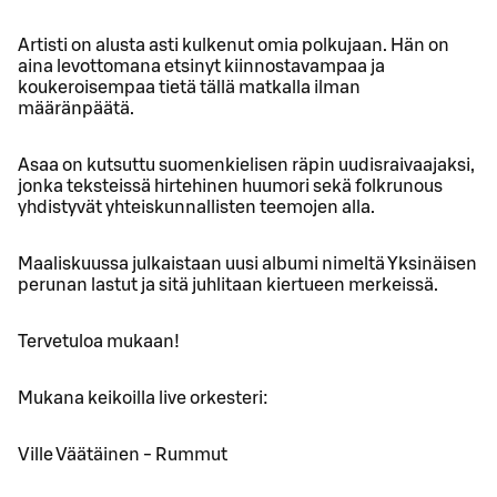
Artisti on alusta asti kulkenut omia polkujaan. Hän on
aina levottomana etsinyt kiinnostavampaa ja
koukeroisempaa tietä tällä matkalla ilman
määränpäätä.
Asaa on kutsuttu suomenkielisen räpin uudisraivaajaksi,
jonka teksteissä hirtehinen huumori sekä folkrunous
yhdistyvät yhteiskunnallisten teemojen alla.
Maaliskuussa julkaistaan uusi albumi nimeltä Yksinäisen
perunan lastut ja sitä juhlitaan kiertueen merkeissä.
Tervetuloa mukaan!
Mukana keikoilla live orkesteri:
Ville Väätäinen - Rummut