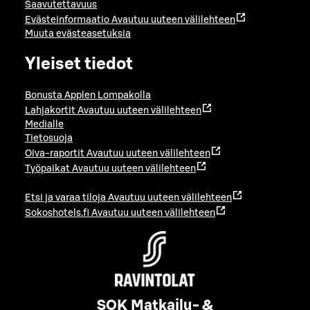
Saavutettavuus
Evästeinformaatio
Avautuu uuteen välilehteen
Muuta evästeasetuksia
Yleiset tiedot
Bonusta Applen Lompakolla
Lahjakortit
Avautuu uuteen välilehteen
Medialle
Tietosuoja
Oiva-raportit
Avautuu uuteen välilehteen
Työpaikat
Avautuu uuteen välilehteen
Etsi ja varaa tiloja
Avautuu uuteen välilehteen
Sokoshotels.fi
Avautuu uuteen välilehteen
SOK Matkailu- &