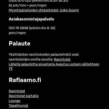
0300 870 020 (arkisin klo 8.30-16.30)
51 snt/min + pvm/mpm
Myyntipalveluiden yhteystiedot, koko Suomi
Asiakasomistajapalvelu
010 76 5858 (arkisin klo 9-16)
pvm/mpm
Palaute
Yksittäisten ravintoloiden palautelinkit ovat
ravintoloiden omilla sivuilla:
Ravintolat
Lähetä palautetta sivustosta
Avautuu uuteen välilehteen
Raflaamo.fi
Ravintolat
Ravintolat kartalla
Lounas
Tapahtumat