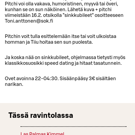
Pitchi voi olla vakava, humoristinen, myyvä tai överi,
kunhan se on sun näköinen. Lähetä kuva + pitchi
viimeistään 16.2. otsikolla ”sinkkubileet” osoitteeseen
Toni.anttonen@sok.fi
Pitchin voit tulla esittelemään itse tai voit ulkoistaa
homman ja Tiiu hoitaa sen sun puolesta.
Ja koska nää on sinkkubileet, ohjelmassa tietysti myös
klassikkosuosikki speed dating ja hitaat tasatunnein.
Ovet avoinna 22-04:30. Sisäänpääsy 3€ sisältäen
narikan.
Tässä ravintolassa
Las Palmas Kimmel