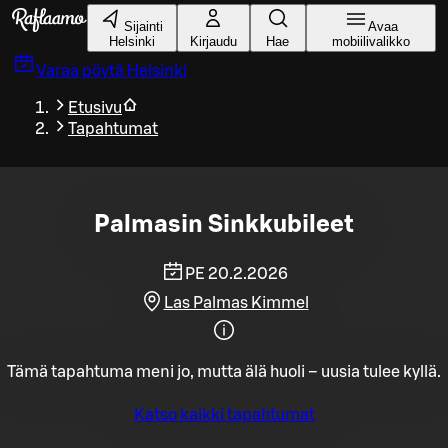
Siirry pääsisältöön
Sijainti
Avaa
Helsinki
Kirjaudu
Hae
mobiilivalikko
Varaa pöytä
Helsinki
Etusivu
Tapahtumat
Palmasin Sinkkubileet
PE 20.2.2026
Las Palmas Kimmel
Tämä tapahtuma meni jo, mutta älä huoli – uusia tulee kyllä.
Katso kaikki tapahtumat