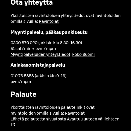
Ota yhteyttä
Yksittäisten ravintoloiden yhteystiedot ovat ravintoloiden
omilla sivuilla:
Ravintolat
Myyntipalvelu, pääkaupunkiseutu
0300 870 020 (arkisin klo 8.30-16.30)
51 snt/min + pvm/mpm
Myyntipalveluiden yhteystiedot, koko Suomi
Asiakasomistajapalvelu
010 76 5858 (arkisin klo 9-16)
pvm/mpm
Palaute
Yksittäisten ravintoloiden palautelinkit ovat
ravintoloiden omilla sivuilla:
Ravintolat
Lähetä palautetta sivustosta
Avautuu uuteen välilehteen