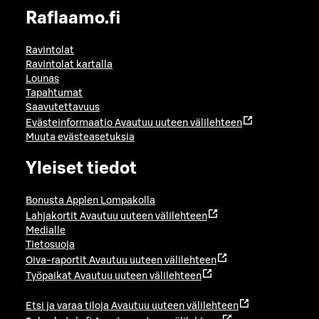
Raflaamo.fi
Ravintolat
Ravintolat kartalla
Lounas
Tapahtumat
Saavutettavuus
Evästeinformaatio
Avautuu uuteen välilehteen
Muuta evästeasetuksia
Yleiset tiedot
Bonusta Applen Lompakolla
Lahjakortit
Avautuu uuteen välilehteen
Medialle
Tietosuoja
Oiva-raportit
Avautuu uuteen välilehteen
Työpaikat
Avautuu uuteen välilehteen
Etsi ja varaa tiloja
Avautuu uuteen välilehteen