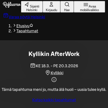
Siirry pääsisältöön
Sijainti
Avaa
Helsinki
Kirjaudu
Hae
mobiilivalikko
Varaa pöytä
Helsinki
Etusivu
Tapahtumat
Kyllikin AfterWork
KE 18.3. - PE 20.3.2026
Kyllikki
Tämä tapahtuma meni jo, mutta älä huoli – uusia tulee kyllä.
Katso kaikki tapahtumat