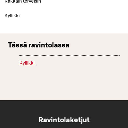
Rakkain terveisin
Kyllikki
Tässä ravintolassa
Kyllikki
Ravintolaketjut