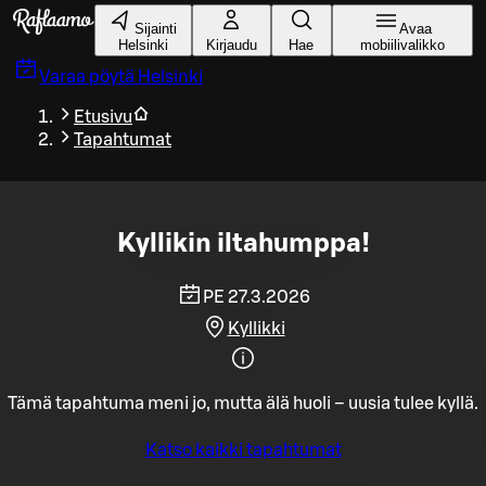
Siirry pääsisältöön
Sijainti
Avaa
Helsinki
Kirjaudu
Hae
mobiilivalikko
Varaa pöytä
Helsinki
Etusivu
Tapahtumat
Kyllikin iltahumppa!
PE 27.3.2026
Kyllikki
Tämä tapahtuma meni jo, mutta älä huoli – uusia tulee kyllä.
Katso kaikki tapahtumat