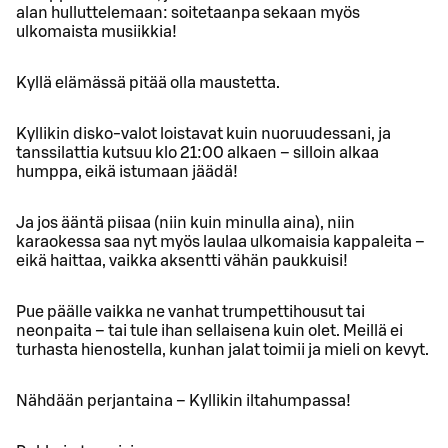
alan hulluttelemaan: soitetaanpa sekaan myös
ulkomaista musiikkia!
Kyllä elämässä pitää olla maustetta.
Kyllikin disko-valot loistavat kuin nuoruudessani, ja
tanssilattia kutsuu klo 21:00 alkaen – silloin alkaa
humppa, eikä istumaan jäädä!
Ja jos ääntä piisaa (niin kuin minulla aina), niin
karaokessa saa nyt myös laulaa ulkomaisia kappaleita –
eikä haittaa, vaikka aksentti vähän paukkuisi!
Pue päälle vaikka ne vanhat trumpettihousut tai
neonpaita – tai tule ihan sellaisena kuin olet. Meillä ei
turhasta hienostella, kunhan jalat toimii ja mieli on kevyt.
Nähdään perjantaina – Kyllikin iltahumpassa!