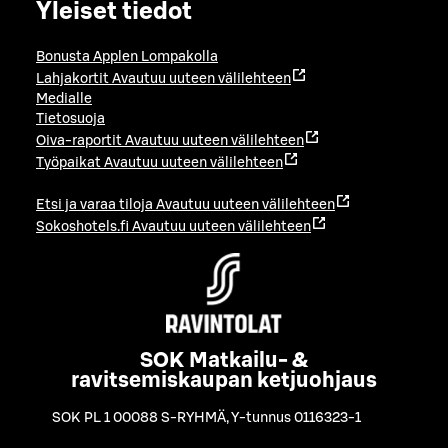
Yleiset tiedot
Bonusta Applen Lompakolla
Lahjakortit
Avautuu uuteen välilehteen
Medialle
Tietosuoja
Oiva-raportit
Avautuu uuteen välilehteen
Työpaikat
Avautuu uuteen välilehteen
Etsi ja varaa tiloja
Avautuu uuteen välilehteen
Sokoshotels.fi
Avautuu uuteen välilehteen
SOK Matkailu- &
ravitsemiskaupan ketjuohjaus
SOK PL 1 00088 S-RYHMÄ
,
Y-tunnus 0116323-1