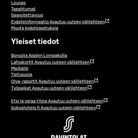
Lounas
Tapahtumat
Saavutettavuus
Evästeinformaatio
Avautuu uuteen välilehteen
Muuta evästeasetuksia
Yleiset tiedot
Bonusta Applen Lompakolla
Lahjakortit
Avautuu uuteen välilehteen
Medialle
Tietosuoja
Oiva-raportit
Avautuu uuteen välilehteen
Työpaikat
Avautuu uuteen välilehteen
Etsi ja varaa tiloja
Avautuu uuteen välilehteen
Sokoshotels.fi
Avautuu uuteen välilehteen