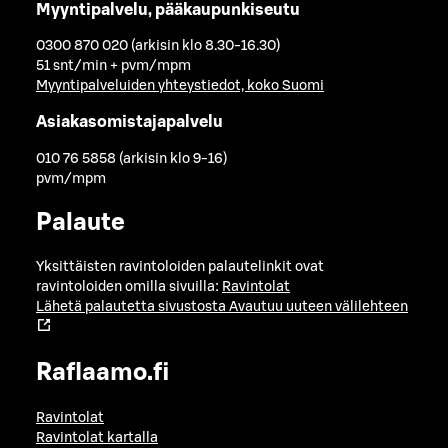
Myyntipalvelu, pääkaupunkiseutu
0300 870 020 (arkisin klo 8.30-16.30)
51 snt/min + pvm/mpm
Myyntipalveluiden yhteystiedot, koko Suomi
Asiakasomistajapalvelu
010 76 5858 (arkisin klo 9-16)
pvm/mpm
Palaute
Yksittäisten ravintoloiden palautelinkit ovat
ravintoloiden omilla sivuilla:
Ravintolat
Lähetä palautetta sivustosta
Avautuu uuteen välilehteen
Raflaamo.fi
Ravintolat
Ravintolat kartalla