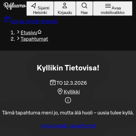
Siirry pääsisältöön
Sijainti
Avaa
Helsinki
Kirjaudu
Hae
mobiilivalikko
Varaa pöytä
Helsinki
Etusivu
Tapahtumat
Kyllikin Tietovisa!
TO 12.3.2026
Kyllikki
Tämä tapahtuma meni jo, mutta älä huoli – uusia tulee kyllä.
Katso kaikki tapahtumat