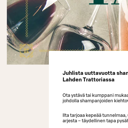
Juhlista uuttavuotta sham
Lahden Trattoriassa
Ota ystävä tai kumppani mukaa
johdolla shampanjoiden kieht
Ilta tarjoaa kepeää tunnelmaa
arjesta – täydellinen tapa pysä