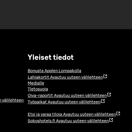
Yleiset tiedot
Bonusta Applen Lompakolla
Lahjakortit
Avautuu uuteen välilehteen
Medialle
Tietosuoja
Oiva-raportit
Avautuu uuteen välilehteen
 välilehteen
Työpaikat
Avautuu uuteen välilehteen
Etsi ja varaa tiloja
Avautuu uuteen välilehteen
Sokoshotels.fi
Avautuu uuteen välilehteen