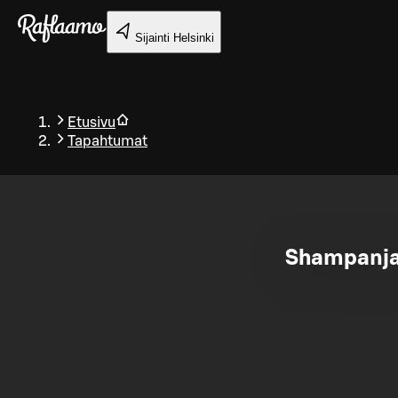
Siirry pääsisältöön
Sijainti
Helsinki
Etusivu
Tapahtumat
Takaisin
Shampanjat