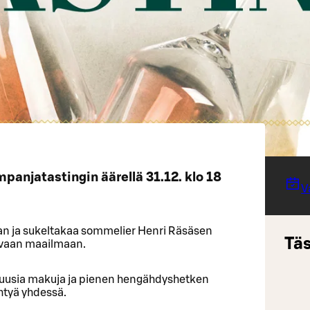
panjatastingin äärellä 31.12. klo 18
V
n ja sukeltakaa sommelier Henri Räsäsen
Täs
ovaan maailmaan.
, uusia makuja ja pienen hengähdyshetken
htyä yhdessä.