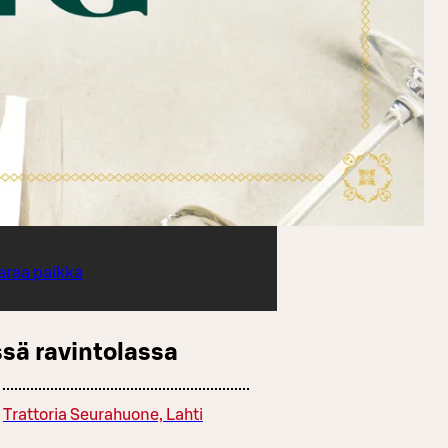
araa paikka
sä ravintolassa
Trattoria Seurahuone, Lahti