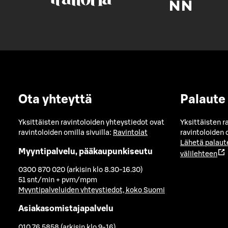
Ota yhteyttä
Palaute
Yksittäisten ravintoloiden yhteystiedot ovat
Yksittäisten r
ravintoloiden omilla sivuilla:
Ravintolat
ravintoloiden o
Lähetä palaut
Myyntipalvelu, pääkaupunkiseutu
välilehteen
0300 870 020 (arkisin klo 8.30-16.30)
51 snt/min + pvm/mpm
Myyntipalveluiden yhteystiedot, koko Suomi
Asiakasomistajapalvelu
010 76 5858 (arkisin klo 9-16)