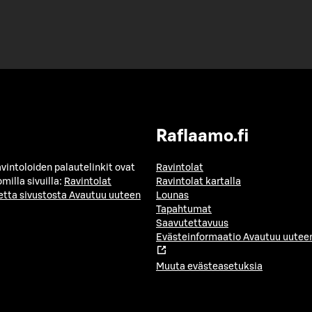
Raflaamo.fi
avintoloiden palautelinkit ovat
Ravintolat
milla sivuilla:
Ravintolat
Ravintolat kartalla
etta sivustosta
Avautuu uuteen
Lounas
Tapahtumat
Saavutettavuus
Evästeinformaatio
Avautuu uuteen
Muuta evästeasetuksia