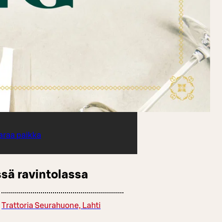
araa paikka
sä ravintolassa
Trattoria Seurahuone, Lahti