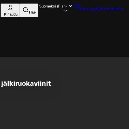
Varaa pöytä
Helsinki
Hae
Kirjaudu
jälkiruokaviinit