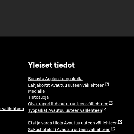
Yleiset tiedot
Bonusta Applen Lompakolla
Lahjakortit
Avautuu uuteen välilehteen
Medialle
Tietosuoja
Oiva-raportit
Avautuu uuteen välilehteen
 välilehteen
Työpaikat
Avautuu uuteen välilehteen
Etsi ja varaa tiloja
Avautuu uuteen välilehteen
Sokoshotels.fi
Avautuu uuteen välilehteen