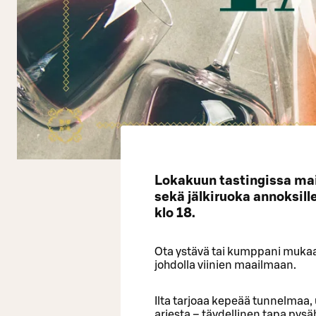
Lokakuun tastingissa mais
sekä jälkiruoka annoksille
klo 18.
Ota ystävä tai kumppani mukaa
johdolla viinien maailmaan.
Ilta tarjoaa kepeää tunnelmaa
arjesta – täydellinen tapa pysä