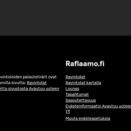
Raflaamo.fi
avintoloiden palautelinkit ovat
Ravintolat
milla sivuilla:
Ravintolat
Ravintolat kartalla
etta sivustosta
Avautuu uuteen
Lounas
Tapahtumat
Saavutettavuus
Evästeinformaatio
Avautuu uuteen
Muuta evästeasetuksia