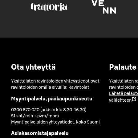
Ota yhteyttä
Palaute
Yksittäisten ravintoloiden yhteystiedot ovat
Yksittäisten r
ravintoloiden omilla sivuilla:
Ravintolat
ravintoloiden o
Lähetä palaut
Myyntipalvelu, pääkaupunkiseutu
välilehteen
0300 870 020 (arkisin klo 8.30-16.30)
51 snt/min + pvm/mpm
Myyntipalveluiden yhteystiedot, koko Suomi
Asiakasomistajapalvelu