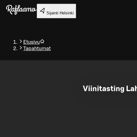
Siirry pääsisältöön
Sijainti
Helsinki
Etusivu
Tapahtumat
Takaisin
Viinitasting La