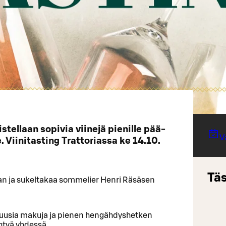
tellaan sopivia viinejä pienille pää-
V
. Viinitasting Trattoriassa ke 14.10.
Täs
n ja sukeltakaa sommelier Henri Räsäsen
, uusia makuja ja pienen hengähdyshetken
htyä yhdessä.