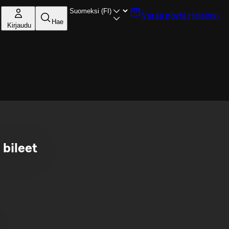
Varaa pöytä
Helsinki
Hae
Kirjaudu
 bileet