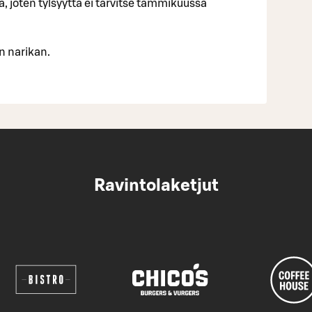
ja, joten tylsyyttä ei tarvitse tammikuussa
n narikan.
Ravintolaketjut