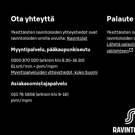
Ota yhteyttä
Palaute
Yksittäisten ravintoloiden yhteystiedot ovat
Yksittäisten r
ravintoloiden omilla sivuilla:
Ravintolat
ravintoloiden o
Lähetä palaut
Myyntipalvelu, pääkaupunkiseutu
välilehteen
0300 870 020 (arkisin klo 8.30-16.30)
51 snt/min + pvm/mpm
Myyntipalveluiden yhteystiedot, koko Suomi
Asiakasomistajapalvelu
010 76 5858 (arkisin klo 9-16)
pvm/mpm