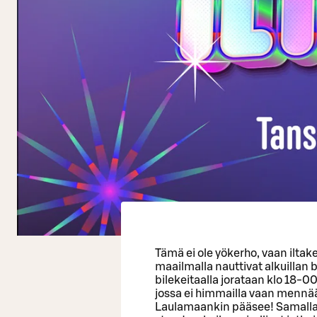
Tämä ei ole yökerho, vaan iltak
maailmalla nauttivat alkuillan
bilekeitaalla jorataan klo 18-00
jossa ei himmailla vaan mennää
Laulamaankin pääsee! Samalla 