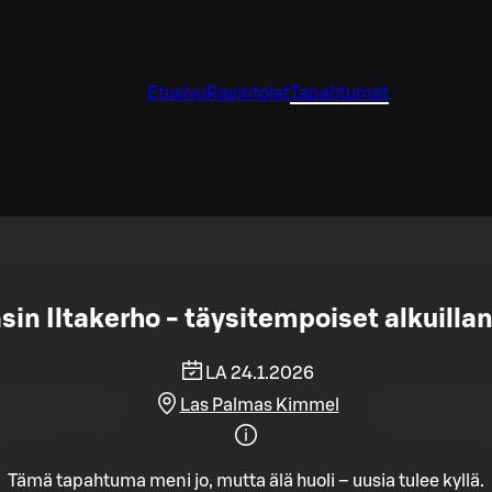
Etusivu
Ravintolat
Tapahtumat
in Iltakerho - täysitempoiset alkuillan
LA 24.1.2026
Las Palmas Kimmel
Tämä tapahtuma meni jo, mutta älä huoli – uusia tulee kyllä.