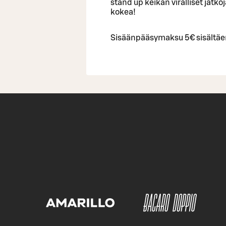
stand up keikan viralliset jatko
kokea!
Sisäänpääsymaksu 5€ sisältäe