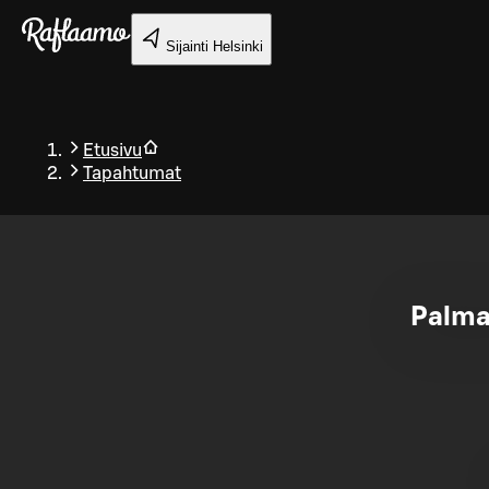
Siirry pääsisältöön
Sijainti
Helsinki
Etusivu
Tapahtumat
Takaisin
Palmas