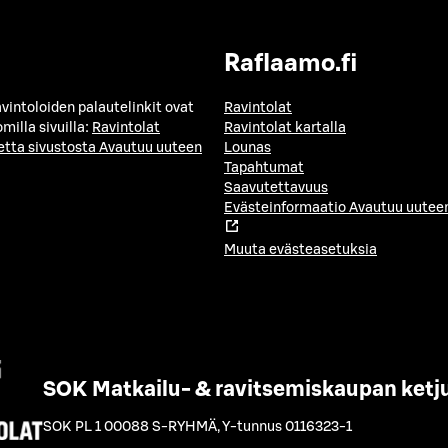
Raflaamo.fi
avintoloiden palautelinkit ovat
Ravintolat
milla sivuilla:
Ravintolat
Ravintolat kartalla
etta sivustosta
Avautuu uuteen
Lounas
Tapahtumat
Saavutettavuus
Evästeinformaatio
Avautuu uuteen
Muuta evästeasetuksia
SOK Matkailu- & ravitsemiskaupan ketj
SOK PL 1 00088 S-RYHMÄ
,
Y-tunnus 0116323-1