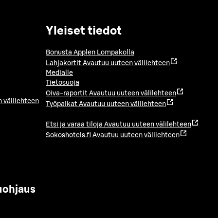
Yleiset tiedot
Bonusta Applen Lompakolla
Lahjakortit
Avautuu uuteen välilehteen
Medialle
Tietosuoja
Oiva-raportit
Avautuu uuteen välilehteen
 välilehteen
Työpaikat
Avautuu uuteen välilehteen
Etsi ja varaa tiloja
Avautuu uuteen välilehteen
Sokoshotels.fi
Avautuu uuteen välilehteen
uohjaus