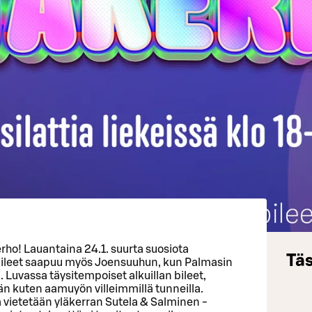
erho! Lauantaina 24.1. suurta suosiota
Täs
 bileet saapuu myös Joensuuhun, kun Palmasin
. Luvassa täysitempoiset alkuillan bileet,
n kuten aamuyön villeimmillä tunneilla.
vietetään yläkerran Sutela & Salminen -