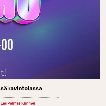
sä ravintolassa
Las Palmas Kimmel