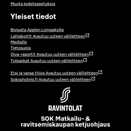
Muuta evästeasetuksia
Yleiset tiedot
Bonusta Applen Lompakolla
Lahjakortit
Avautuu uuteen välilehteen
Medialle
Tietosuoja
Oiva-raportit
Avautuu uuteen välilehteen
Työpaikat
Avautuu uuteen välilehteen
Etsi ja varaa tiloja
Avautuu uuteen välilehteen
Sokoshotels.fi
Avautuu uuteen välilehteen
SOK Matkailu- &
ravitsemiskaupan ketjuohjaus