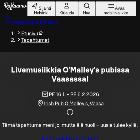
Siirry pääsisältöön
Sijainti
Avaa
Helsinki
Kirjaudu
Hae
mobiilivalikko
Varaa pöytä
Helsinki
Etusivu
Tapahtumat
Livemusiikkia O'Malley's pubissa
Vaasassa!
PE 16.1. - PE 6.2.2026
Irish Pub O'Malley's, Vaasa
Tämä tapahtuma meni jo, mutta älä huoli – uusia tulee kyllä.
Katso kaikki tapahtumat