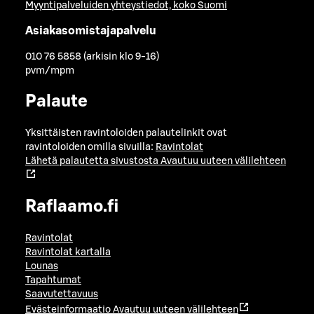
Myyntipalveluiden yhteystiedot, koko Suomi
Asiakasomistajapalvelu
010 76 5858 (arkisin klo 9-16)
pvm/mpm
Palaute
Yksittäisten ravintoloiden palautelinkit ovat
ravintoloiden omilla sivuilla:
Ravintolat
Lähetä palautetta sivustosta
Avautuu uuteen välilehteen
Raflaamo.fi
Ravintolat
Ravintolat kartalla
Lounas
Tapahtumat
Saavutettavuus
Evästeinformaatio
Avautuu uuteen välilehteen