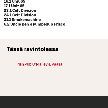
16.1 Unit 65
17.1 Unit 65
23.1 Celt Division
24.1 Celt Division
31.1 Smokemachine
6.2 Uncle Ben´s Pumpedup Frisco
Tässä ravintolassa
Irish Pub O'Malley's, Vaasa