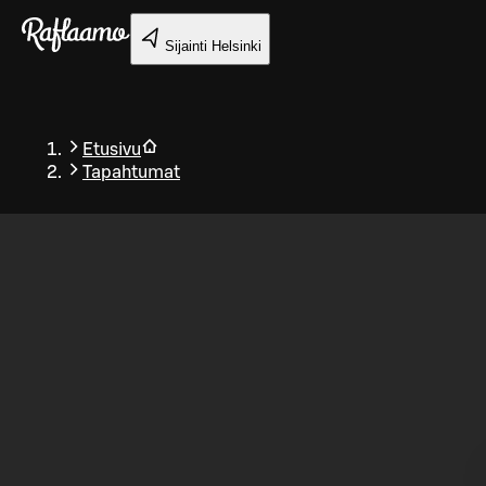
Siirry pääsisältöön
Sijainti
Helsinki
Etusivu
Tapahtumat
Takaisin