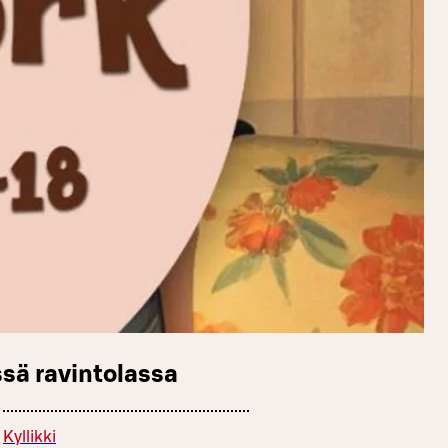
sä ravintolassa
Kyllikki