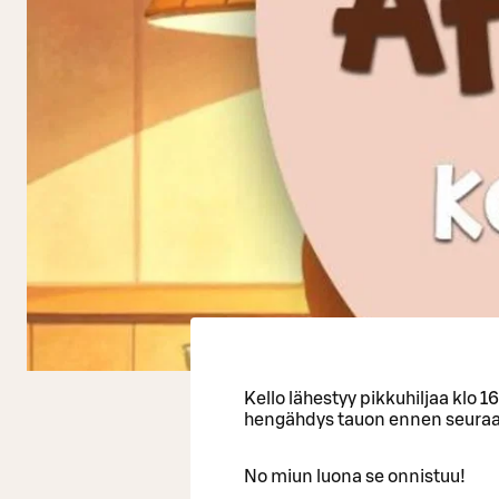
Kello lähestyy pikkuhiljaa klo 1
hengähdys tauon ennen seuraav
No miun luona se onnistuu!