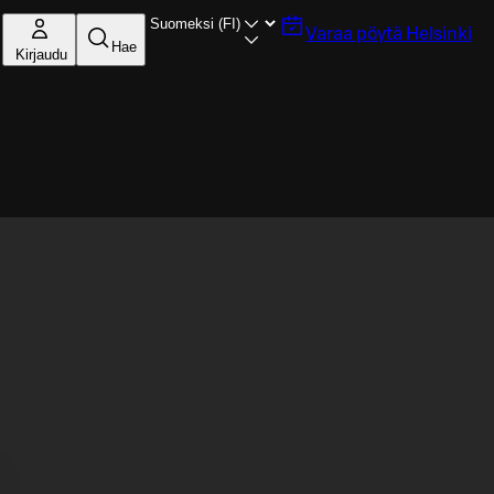
Varaa pöytä
Helsinki
Hae
Kirjaudu