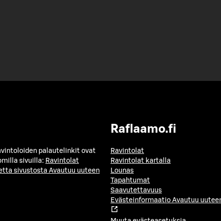
Raflaamo.fi
avintoloiden palautelinkit ovat
Ravintolat
milla sivuilla:
Ravintolat
Ravintolat kartalla
etta sivustosta
Avautuu uuteen
Lounas
Tapahtumat
Saavutettavuus
Evästeinformaatio
Avautuu uuteen