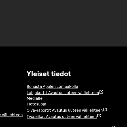
Yleiset tiedot
Bonusta Applen Lompakolla
Lahjakortit
Avautuu uuteen välilehteen
Medialle
Tietosuoja
Oiva-raportit
Avautuu uuteen välilehteen
 välilehteen
Työpaikat
Avautuu uuteen välilehteen