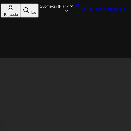
Varaa pöytä
Helsinki
Hae
Kirjaudu