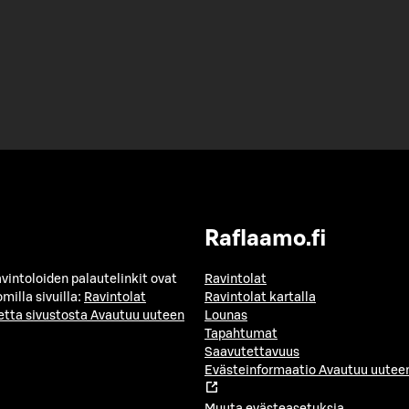
Raflaamo.fi
avintoloiden palautelinkit ovat
Ravintolat
milla sivuilla:
Ravintolat
Ravintolat kartalla
etta sivustosta
Avautuu uuteen
Lounas
Tapahtumat
Saavutettavuus
Evästeinformaatio
Avautuu uuteen