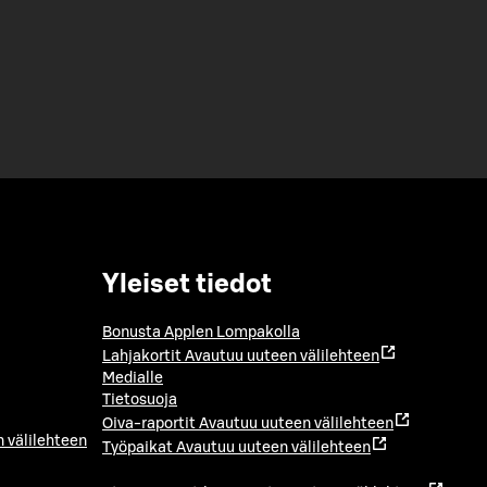
Yleiset tiedot
Bonusta Applen Lompakolla
Lahjakortit
Avautuu uuteen välilehteen
Medialle
Tietosuoja
Oiva-raportit
Avautuu uuteen välilehteen
 välilehteen
Työpaikat
Avautuu uuteen välilehteen