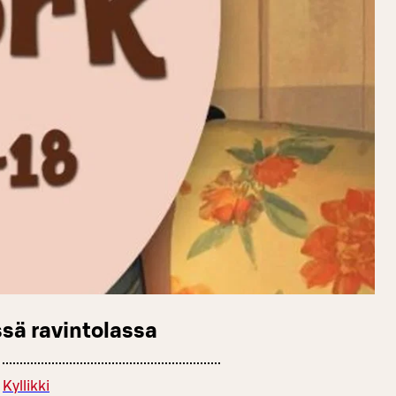
sä ravintolassa
Kyllikki