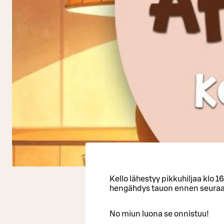
Kello lähestyy pikkuhiljaa klo 1
hengähdys tauon ennen seuraav
No miun luona se onnistuu!