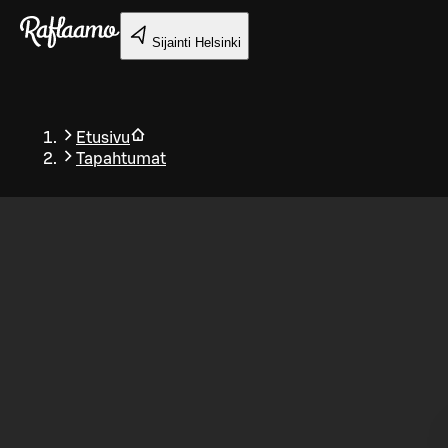
Siirry pääsisältöön
Sijainti
Helsinki
Etusivu
Tapahtumat
Takaisin