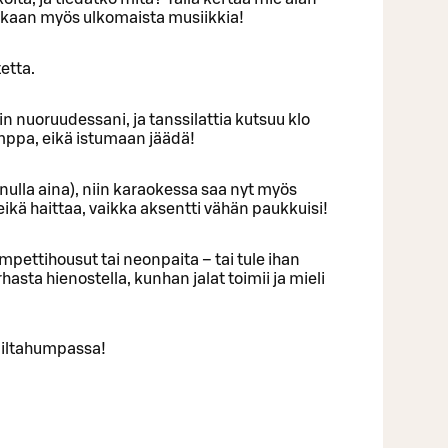
ekaan myös ulkomaista musiikkia!
etta.
uin nuoruudessani, ja tanssilattia kutsuu klo
umppa, eikä istumaan jäädä!
inulla aina), niin karaokessa saa nyt myös
eikä haittaa, vaikka aksentti vähän paukkuisi!
mpettihousut tai neonpaita – tai tule ihan
urhasta hienostella, kunhan jalat toimii ja mieli
 iltahumpassa!