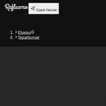
Siirry pääsisältöön
Sijainti
Helsinki
Etusivu
Tapahtumat
Takaisin