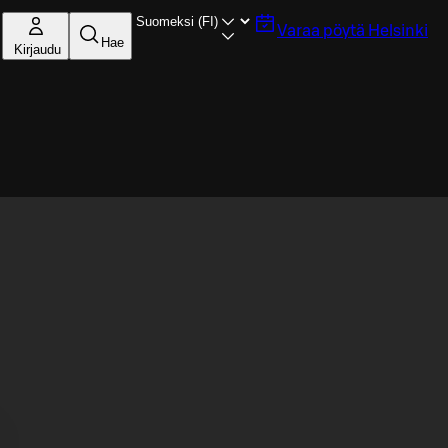
Varaa pöytä
Helsinki
Hae
Kirjaudu