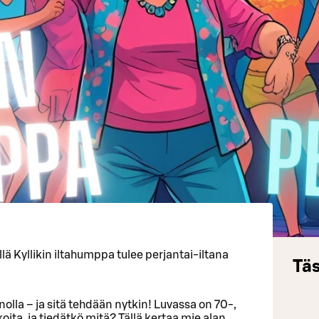
illä Kyllikin iltahumppa tulee perjantai-iltana
Täs
nolla – ja sitä tehdään nytkin! Luvassa on 70-,
ta, ja tiedätkö mitä? Tällä kertaa mie alan