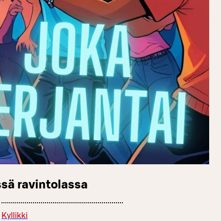
sä ravintolassa
Kyllikki