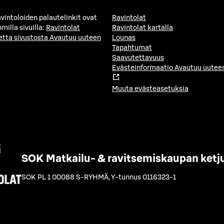
avintoloiden palautelinkit ovat
Ravintolat
milla sivuilla:
Ravintolat
Ravintolat kartalla
etta sivustosta
Avautuu uuteen
Lounas
Tapahtumat
Saavutettavuus
Evästeinformaatio
Avautuu uuteen
Muuta evästeasetuksia
SOK Matkailu- & ravitsemiskaupan ketj
SOK PL 1 00088 S-RYHMÄ
,
Y-tunnus 0116323-1