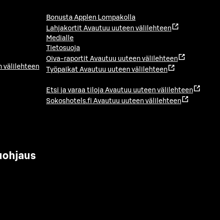
Bonusta Applen Lompakolla
Lahjakortit
Avautuu uuteen välilehteen
Medialle
Tietosuoja
Oiva-raportit
Avautuu uuteen välilehteen
 välilehteen
Työpaikat
Avautuu uuteen välilehteen
Etsi ja varaa tiloja
Avautuu uuteen välilehteen
Sokoshotels.fi
Avautuu uuteen välilehteen
uohjaus