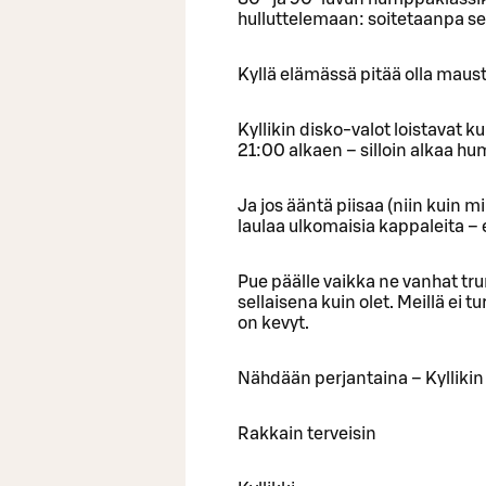
hulluttelemaan: soitetaanpa s
Kyllä elämässä pitää olla maust
Kyllikin disko-valot loistavat k
21:00 alkaen – silloin alkaa h
Ja jos ääntä piisaa (niin kuin m
laulaa ulkomaisia kappaleita – 
Pue päälle vaikka ne vanhat tru
sellaisena kuin olet. Meillä ei t
on kevyt.
Nähdään perjantaina – Kyllikin
Rakkain terveisin