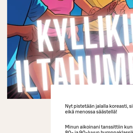
Nyt pistetään jalalla koreasti, s
eikä menossa säästellä!
Minun aikoinani tanssittiin kun
80- ja 90-luvun humppaklassikoi