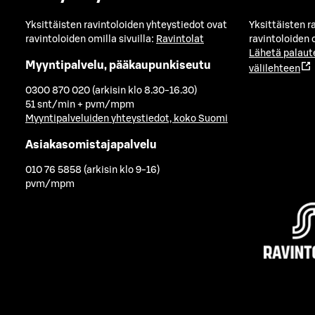
Yksittäisten ravintoloiden yhteystiedot ovat
Yksittäisten r
ravintoloiden omilla sivuilla:
Ravintolat
ravintoloiden o
Lähetä palaut
Myyntipalvelu, pääkaupunkiseutu
välilehteen
0300 870 020 (arkisin klo 8.30-16.30)
51 snt/min + pvm/mpm
Myyntipalveluiden yhteystiedot, koko Suomi
Asiakasomistajapalvelu
010 76 5858 (arkisin klo 9-16)
pvm/mpm