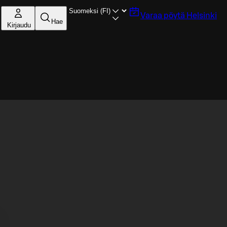
Varaa pöytä
Helsinki
Hae
Kirjaudu