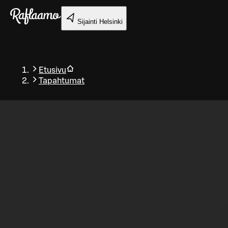
Siirry pääsisältöön
Sijainti
Helsinki
Etusivu
Tapahtumat
Takaisin