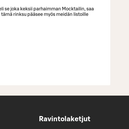
 eli se joka keksii parhaimman Mocktailin, saa
a tämä rinksu pääsee myös meidän listoille
Ravintolaketjut