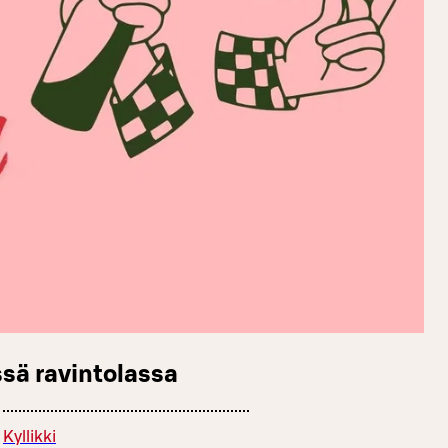
sä ravintolassa
Kyllikki