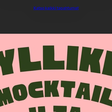
Katso kaikki tapahtumat