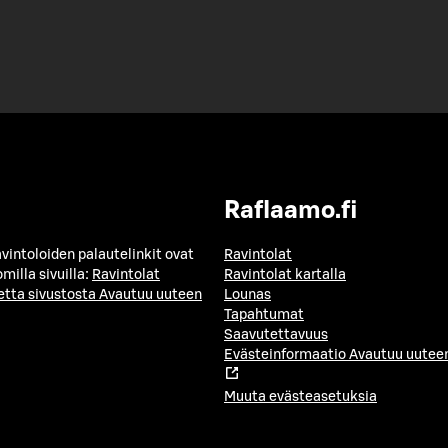
Raflaamo.fi
avintoloiden palautelinkit ovat
Ravintolat
milla sivuilla:
Ravintolat
Ravintolat kartalla
etta sivustosta
Avautuu uuteen
Lounas
Tapahtumat
Saavutettavuus
Evästeinformaatio
Avautuu uuteen
Muuta evästeasetuksia