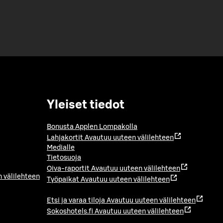
Yleiset tiedot
Bonusta Applen Lompakolla
Lahjakortit
Avautuu uuteen välilehteen
Medialle
Tietosuoja
Oiva-raportit
Avautuu uuteen välilehteen
 välilehteen
Työpaikat
Avautuu uuteen välilehteen
Etsi ja varaa tiloja
Avautuu uuteen välilehteen
Sokoshotels.fi
Avautuu uuteen välilehteen