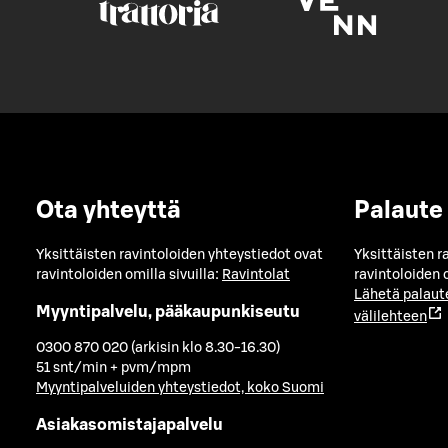
Ota yhteyttä
Palaute
Yksittäisten ravintoloiden yhteystiedot ovat
Yksittäisten r
ravintoloiden omilla sivuilla:
Ravintolat
ravintoloiden o
Lähetä palaut
Myyntipalvelu, pääkaupunkiseutu
välilehteen
0300 870 020 (arkisin klo 8.30-16.30)
51 snt/min + pvm/mpm
Myyntipalveluiden yhteystiedot, koko Suomi
Asiakasomistajapalvelu