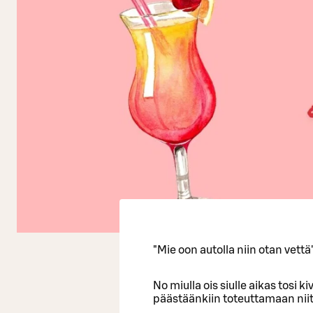
"Mie oon autolla niin otan vettä
No miulla ois siulle aikas tosi k
päästäänkiin toteuttamaan nii