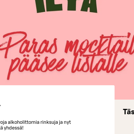
"
Täs
ivoja alkoholittomia rinksuja ja nyt
tä yhdessä!