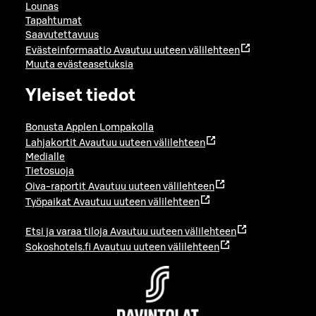
Lounas
Tapahtumat
Saavutettavuus
Evästeinformaatio
Avautuu uuteen välilehteen
Muuta evästeasetuksia
Yleiset tiedot
Bonusta Applen Lompakolla
Lahjakortit
Avautuu uuteen välilehteen
Medialle
Tietosuoja
Oiva-raportit
Avautuu uuteen välilehteen
Työpaikat
Avautuu uuteen välilehteen
Etsi ja varaa tiloja
Avautuu uuteen välilehteen
Sokoshotels.fi
Avautuu uuteen välilehteen