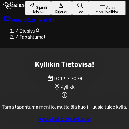
Siirry pääsisältöön
Sijainti
Avaa
Helsinki
Kirjaudu
Hae
mobiilivalikko
Varaa pöytä
Helsinki
Etusivu
Tapahtumat
Kyllikin Tietovisa!
TO 12.2.2026
Kyllikki
Tämä tapahtuma meni jo, mutta älä huoli – uusia tulee kyllä.
Katso kaikki tapahtumat