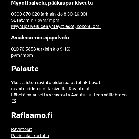
Myyntipalvelu, pääkaupunkiseutu
0300 870 020 (arkisin klo 8.30-16.30)
51 snt/min + pvm/mpm
Myyntipalveluiden yhteystiedot, koko Suomi
Asiakasomistajapalvelu
010 76 5858 (arkisin klo 9-16)
pvm/mpm
Palaute
Yksittäisten ravintoloiden palautelinkit ovat
ravintoloiden omilla sivuilla:
Ravintolat
Lähetä palautetta sivustosta
Avautuu uuteen välilehteen
Raflaamo.fi
Ravintolat
Ravintolat kartalla