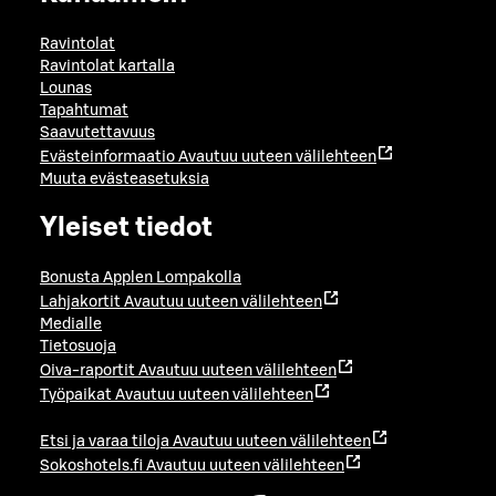
Ravintolat
Ravintolat kartalla
Lounas
Tapahtumat
Saavutettavuus
Evästeinformaatio
Avautuu uuteen välilehteen
Muuta evästeasetuksia
Yleiset tiedot
Bonusta Applen Lompakolla
Lahjakortit
Avautuu uuteen välilehteen
Medialle
Tietosuoja
Oiva-raportit
Avautuu uuteen välilehteen
Työpaikat
Avautuu uuteen välilehteen
Etsi ja varaa tiloja
Avautuu uuteen välilehteen
Sokoshotels.fi
Avautuu uuteen välilehteen