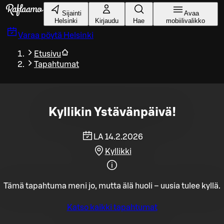
Siirry pääsisältöön
Sijainti
Avaa
Helsinki
Kirjaudu
Hae
mobiilivalikko
Varaa pöytä
Helsinki
Etusivu
Tapahtumat
Kyllikin Ystävänpäivä!
LA 14.2.2026
Kyllikki
Tämä tapahtuma meni jo, mutta älä huoli – uusia tulee kyllä.
Katso kaikki tapahtumat