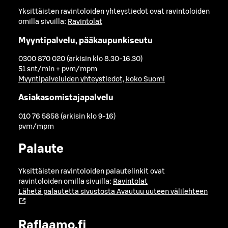
Yksittäisten ravintoloiden yhteystiedot ovat ravintoloiden
omilla sivuilla:
Ravintolat
Myyntipalvelu, pääkaupunkiseutu
0300 870 020 (arkisin klo 8.30-16.30)
51 snt/min + pvm/mpm
Myyntipalveluiden yhteystiedot, koko Suomi
Asiakasomistajapalvelu
010 76 5858 (arkisin klo 9-16)
pvm/mpm
Palaute
Yksittäisten ravintoloiden palautelinkit ovat
ravintoloiden omilla sivuilla:
Ravintolat
Lähetä palautetta sivustosta
Avautuu uuteen välilehteen
Raflaamo.fi