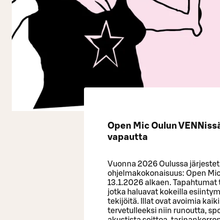
Open Mic Oulun VENNissä 
vapautta
Vuonna 2026 Oulussa järjestet
ohjelmakokonaisuus: Open Mic -i
13.1.2026 alkaen. Tapahtumat t
jotka haluavat kokeilla esiinty
tekijöitä. Illat ovat avoimia kai
tervetulleeksi niin runoutta, s