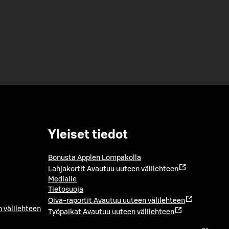
Yleiset tiedot
Bonusta Applen Lompakolla
Lahjakortit
Avautuu uuteen välilehteen
Medialle
Tietosuoja
Oiva-raportit
Avautuu uuteen välilehteen
 välilehteen
Työpaikat
Avautuu uuteen välilehteen