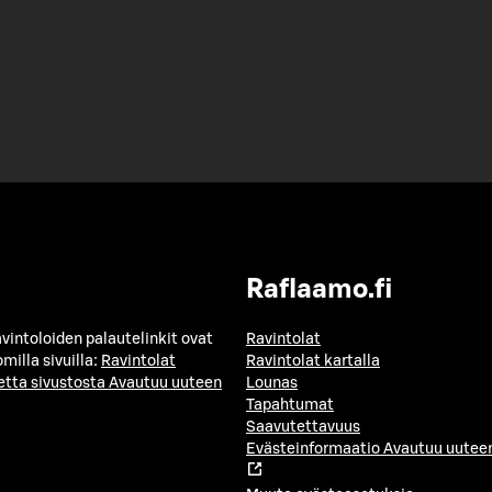
Raflaamo.fi
avintoloiden palautelinkit ovat
Ravintolat
milla sivuilla:
Ravintolat
Ravintolat kartalla
etta sivustosta
Avautuu uuteen
Lounas
Tapahtumat
Saavutettavuus
Evästeinformaatio
Avautuu uuteen