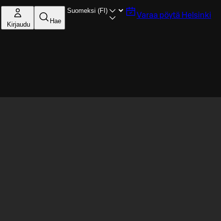
Varaa pöytä
Helsinki
Hae
Kirjaudu