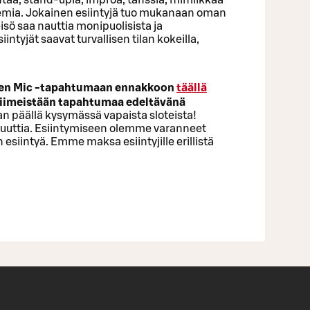
ntaa, stand-upia, improa, tanssia, mimiikkaa
semia. Jokainen esiintyjä tuo mukanaan oman
sö saa nauttia monipuolisista ja
esiintyjät saavat turvallisen tilan kokeilla,
 Open Mic -tapahtumaan ennakkoon
täällä
iimeistään tapahtumaa edeltävänä
n päällä kysymässä vapaista sloteista!
nuuttia. Esiintymiseen olemme varanneet
n esiintyä. Emme maksa esiintyjille erillistä