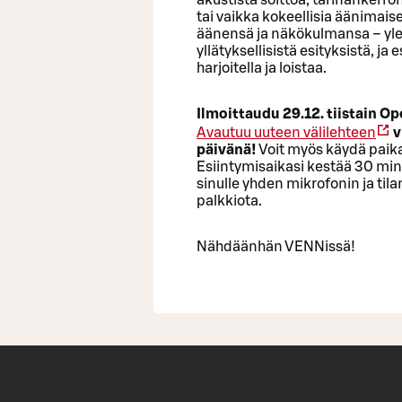
akustista soittoa, tarinankerro
tai vaikka kokeellisia äänimai
äänensä ja näkökulmansa – ylei
yllätyksellisistä esityksistä, ja 
harjoitella ja loistaa.
Ilmoittaudu 29.12. tiistain
Avautuu uuteen välilehteen
v
päivänä!
Voit myös käydä paika
Esiintymisaikasi kestää 30 mi
sinulle yhden mikrofonin ja tila
palkkiota.
Nähdäänhän VENNissä!