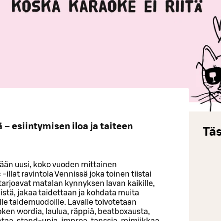
– esiintymisen iloa ja taiteen
Täs
ään uusi, koko vuoden mittainen
llat ravintola Vennissä joka toinen tiistai
arjoavat matalan kynnyksen lavan kaikille,
mistä, jakaa taidettaan ja kohdata muita
kille taidemuodoille. Lavalle toivotetaan
poken wordia, laulua, räppiä, beatboxausta,