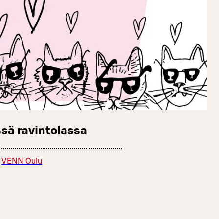
sä ravintolassa
VENN Oulu