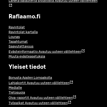
Lähetä palautetta sivustosta
Avautuu uuteen välilehteen
Raflaamo.fi
Ravintolat
Ravintolat kartalla
Lounas
Tapahtumat
Saavutettavuus
Evästeinformaatio
Avautuu uuteen välilehteen
Muuta evästeasetuksia
Yleiset tiedot
Bonusta Applen Lompakolla
Lahjakortit
Avautuu uuteen välilehteen
Medialle
Tietosuoja
Oiva-raportit
Avautuu uuteen välilehteen
Työpaikat
Avautuu uuteen välilehteen