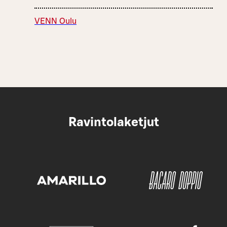
VENN Oulu
Ravintolaketjut