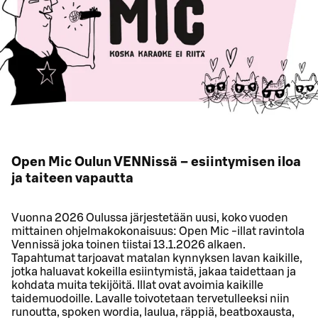
Open Mic Oulun VENNissä – esiintymisen iloa
ja taiteen vapautta
Vuonna 2026 Oulussa järjestetään uusi, koko vuoden
mittainen ohjelmakokonaisuus: Open Mic -illat ravintola
Vennissä joka toinen tiistai 13.1.2026 alkaen.
Tapahtumat tarjoavat matalan kynnyksen lavan kaikille,
jotka haluavat kokeilla esiintymistä, jakaa taidettaan ja
kohdata muita tekijöitä. Illat ovat avoimia kaikille
taidemuodoille. Lavalle toivotetaan tervetulleeksi niin
runoutta, spoken wordia, laulua, räppiä, beatboxausta,