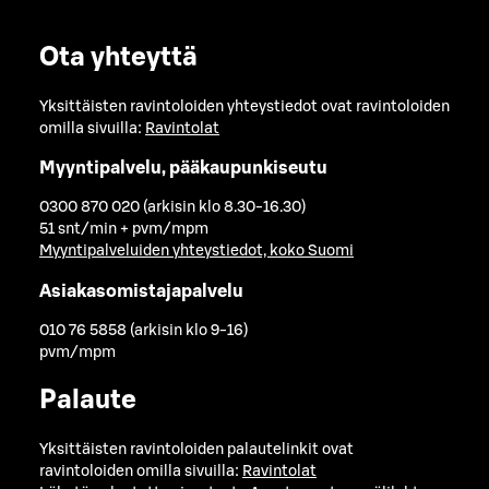
Ota yhteyttä
Yksittäisten ravintoloiden yhteystiedot ovat ravintoloiden
omilla sivuilla:
Ravintolat
Myyntipalvelu, pääkaupunkiseutu
0300 870 020 (arkisin klo 8.30-16.30)
51 snt/min + pvm/mpm
Myyntipalveluiden yhteystiedot, koko Suomi
Asiakasomistajapalvelu
010 76 5858 (arkisin klo 9-16)
pvm/mpm
Palaute
Yksittäisten ravintoloiden palautelinkit ovat
ravintoloiden omilla sivuilla:
Ravintolat