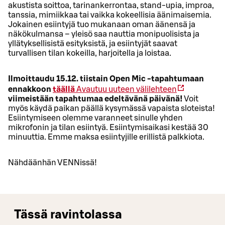
akustista soittoa, tarinankerrontaa, stand-upia, improa,
tanssia, mimiikkaa tai vaikka kokeellisia äänimaisemia.
Jokainen esiintyjä tuo mukanaan oman äänensä ja
näkökulmansa – yleisö saa nauttia monipuolisista ja
yllätyksellisistä esityksistä, ja esiintyjät saavat
turvallisen tilan kokeilla, harjoitella ja loistaa.
Ilmoittaudu 15.12. tiistain Open Mic -tapahtumaan
ennakkoon
täällä
Avautuu uuteen välilehteen
viimeistään tapahtumaa edeltävänä päivänä!
Voit
myös käydä paikan päällä kysymässä vapaista sloteista!
Esiintymiseen olemme varanneet sinulle yhden
mikrofonin ja tilan esiintyä. Esiintymisaikasi kestää 30
minuuttia. Emme maksa esiintyjille erillistä palkkiota.
Nähdäänhän VENNissä!
Tässä ravintolassa