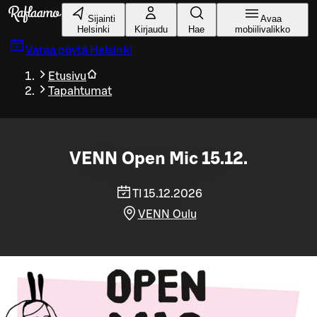
Siirry pääsisältöön
Sijainti
Avaa
Helsinki
Kirjaudu
Hae
mobiilivalikko
Varaa pöytä
Helsinki
Etusivu
Tapahtumat
VENN Open Mic 15.12.
TI 15.12.2026
VENN Oulu