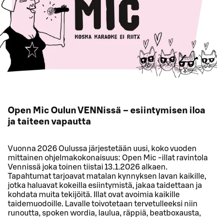
Open Mic Oulun VENNissä – esiintymisen iloa
ja taiteen vapautta
Vuonna 2026 Oulussa järjestetään uusi, koko vuoden
mittainen ohjelmakokonaisuus: Open Mic -illat ravintola
Vennissä joka toinen tiistai 13.1.2026 alkaen.
Tapahtumat tarjoavat matalan kynnyksen lavan kaikille,
jotka haluavat kokeilla esiintymistä, jakaa taidettaan ja
kohdata muita tekijöitä. Illat ovat avoimia kaikille
taidemuodoille. Lavalle toivotetaan tervetulleeksi niin
runoutta, spoken wordia, laulua, räppiä, beatboxausta,