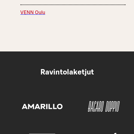
VENN Oulu
Ravintolaketjut