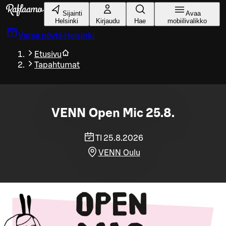
Siirry pääsisältöön
Sijainti
Avaa
Helsinki
Kirjaudu
Hae
mobiilivalikko
Varaa pöytä
Helsinki
Etusivu
Tapahtumat
VENN Open Mic 25.8.
TI 25.8.2026
VENN Oulu