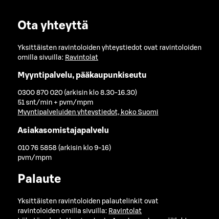
Ota yhteyttä
Yksittäisten ravintoloiden yhteystiedot ovat ravintoloiden
omilla sivuilla:
Ravintolat
Myyntipalvelu, pääkaupunkiseutu
0300 870 020 (arkisin klo 8.30-16.30)
51 snt/min + pvm/mpm
Myyntipalveluiden yhteystiedot, koko Suomi
Asiakasomistajapalvelu
010 76 5858 (arkisin klo 9-16)
pvm/mpm
Palaute
Yksittäisten ravintoloiden palautelinkit ovat
ravintoloiden omilla sivuilla:
Ravintolat