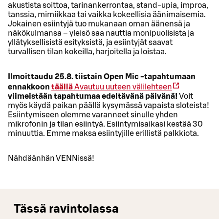
akustista soittoa, tarinankerrontaa, stand-upia, improa,
tanssia, mimiikkaa tai vaikka kokeellisia äänimaisemia.
Jokainen esiintyjä tuo mukanaan oman äänensä ja
näkökulmansa – yleisö saa nauttia monipuolisista ja
yllätyksellisistä esityksistä, ja esiintyjät saavat
turvallisen tilan kokeilla, harjoitella ja loistaa.
Ilmoittaudu 25.8. tiistain Open Mic -tapahtumaan
ennakkoon
täällä
Avautuu uuteen välilehteen
viimeistään tapahtumaa edeltävänä päivänä!
Voit
myös käydä paikan päällä kysymässä vapaista sloteista!
Esiintymiseen olemme varanneet sinulle yhden
mikrofonin ja tilan esiintyä. Esiintymisaikasi kestää 30
minuuttia. Emme maksa esiintyjille erillistä palkkiota.
Nähdäänhän VENNissä!
Tässä ravintolassa