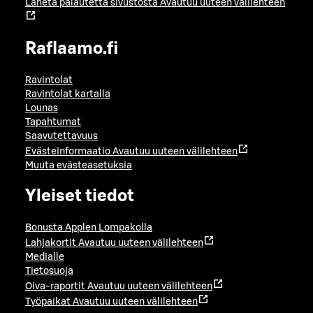
Lähetä palautetta sivustosta
Avautuu uuteen välilehteen
Raflaamo.fi
Ravintolat
Ravintolat kartalla
Lounas
Tapahtumat
Saavutettavuus
Evästeinformaatio
Avautuu uuteen välilehteen
Muuta evästeasetuksia
Yleiset tiedot
Bonusta Applen Lompakolla
Lahjakortit
Avautuu uuteen välilehteen
Medialle
Tietosuoja
Oiva-raportit
Avautuu uuteen välilehteen
Työpaikat
Avautuu uuteen välilehteen