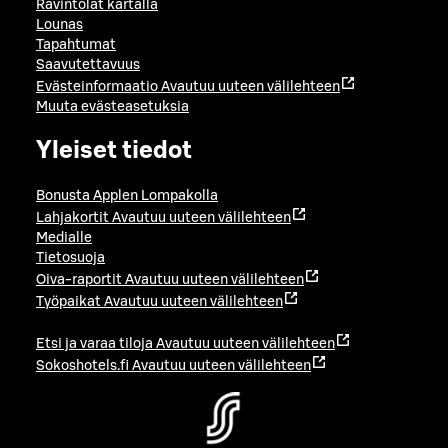
Ravintolat kartalla
Lounas
Tapahtumat
Saavutettavuus
Evästeinformaatio
Avautuu uuteen välilehteen
Muuta evästeasetuksia
Yleiset tiedot
Bonusta Applen Lompakolla
Lahjakortit
Avautuu uuteen välilehteen
Medialle
Tietosuoja
Oiva-raportit
Avautuu uuteen välilehteen
Työpaikat
Avautuu uuteen välilehteen
Etsi ja varaa tiloja
Avautuu uuteen välilehteen
Sokoshotels.fi
Avautuu uuteen välilehteen