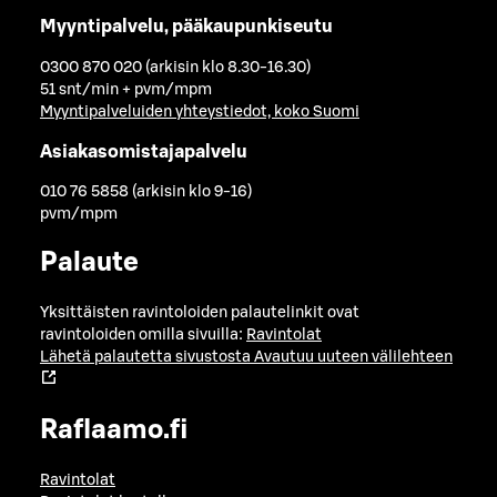
Myyntipalvelu, pääkaupunkiseutu
0300 870 020 (arkisin klo 8.30-16.30)
51 snt/min + pvm/mpm
Myyntipalveluiden yhteystiedot, koko Suomi
Asiakasomistajapalvelu
010 76 5858 (arkisin klo 9-16)
pvm/mpm
Palaute
Yksittäisten ravintoloiden palautelinkit ovat
ravintoloiden omilla sivuilla:
Ravintolat
Lähetä palautetta sivustosta
Avautuu uuteen välilehteen
Raflaamo.fi
Ravintolat