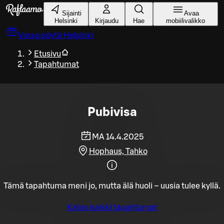
Siirry pääsisältöön
Sijainti
Avaa
Helsinki
Kirjaudu
Hae
mobiilivalikko
Varaa pöytä
Helsinki
Etusivu
Tapahtumat
Pubivisa
MA 14.4.2025
Hophaus, Tahko
Tämä tapahtuma meni jo, mutta älä huoli – uusia tulee kyllä.
Katso kaikki tapahtumat