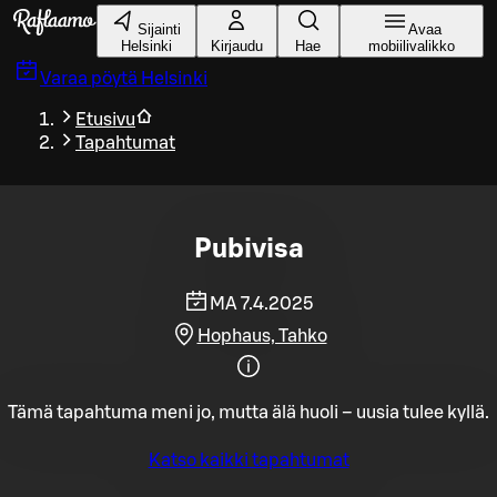
Siirry pääsisältöön
Sijainti
Avaa
Helsinki
Kirjaudu
Hae
mobiilivalikko
Varaa pöytä
Helsinki
Etusivu
Tapahtumat
Pubivisa
MA 7.4.2025
Hophaus, Tahko
Tämä tapahtuma meni jo, mutta älä huoli – uusia tulee kyllä.
Katso kaikki tapahtumat