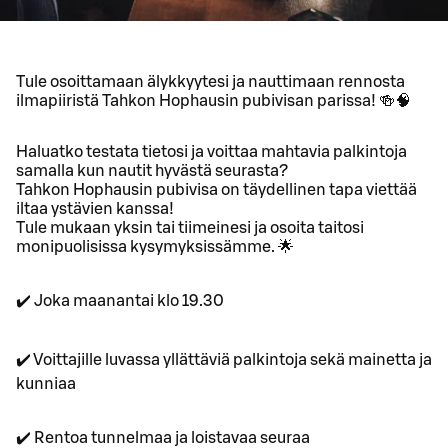
Tule osoittamaan älykkyytesi ja nauttimaan rennosta
ilmapiiristä Tahkon Hophausin pubivisan parissa! 🍻🧠
Haluatko testata tietosi ja voittaa mahtavia palkintoja
samalla kun nautit hyvästä seurasta?
Tahkon Hophausin pubivisa on täydellinen tapa viettää
iltaa ystävien kanssa!
Tule mukaan yksin tai tiimeinesi ja osoita taitosi
monipuolisissa kysymyksissämme. 🌟
✔️ Joka maanantai klo 19.30
✔️ Voittajille luvassa yllättäviä palkintoja sekä mainetta ja
kunniaa
✔️ Rentoa tunnelmaa ja loistavaa seuraa