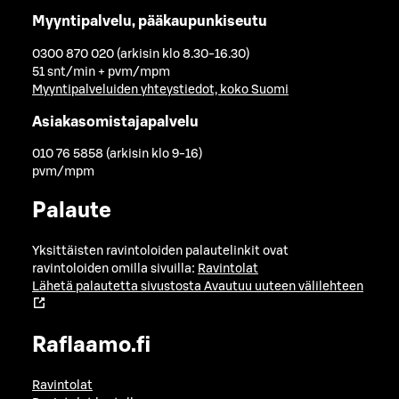
Myyntipalvelu, pääkaupunkiseutu
0300 870 020 (arkisin klo 8.30-16.30)
51 snt/min + pvm/mpm
Myyntipalveluiden yhteystiedot, koko Suomi
Asiakasomistajapalvelu
010 76 5858 (arkisin klo 9-16)
pvm/mpm
Palaute
Yksittäisten ravintoloiden palautelinkit ovat
ravintoloiden omilla sivuilla:
Ravintolat
Lähetä palautetta sivustosta
Avautuu uuteen välilehteen
Raflaamo.fi
Ravintolat