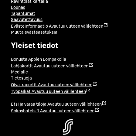
Ravintolat kartalla
Lounas
Tapahtumat
Saavutettavuus
Evästeinformaatio
Avautuu uuteen välilehteen
Muuta evästeasetuksia
Yleiset tiedot
Bonusta Applen Lompakolla
Lahjakortit
Avautuu uuteen välilehteen
Medialle
Tietosuoja
Oiva-raportit
Avautuu uuteen välilehteen
Työpaikat
Avautuu uuteen välilehteen
Etsi ja varaa tiloja
Avautuu uuteen välilehteen
Sokoshotels.fi
Avautuu uuteen välilehteen