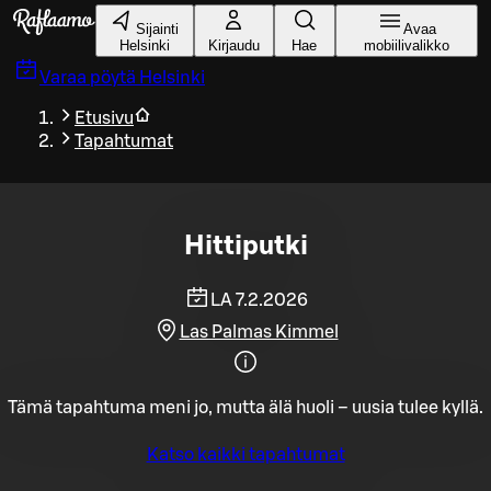
Siirry pääsisältöön
Sijainti
Avaa
Helsinki
Kirjaudu
Hae
mobiilivalikko
Varaa pöytä
Helsinki
Etusivu
Tapahtumat
Hittiputki
LA 7.2.2026
Las Palmas Kimmel
Tämä tapahtuma meni jo, mutta älä huoli – uusia tulee kyllä.
Katso kaikki tapahtumat