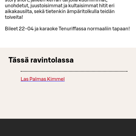
story short, jälleen kerran tarjolla kuumimmat,
unohdetut, juustoisimmat ja kultaisimmat hitit eri
aikakausilta, sekä tietenkin ämpäritolkulla teidän
toiveita!
Bileet 22-04 ja karaoke Tenuriffassa normaaliin tapaan!
Tässä ravintolassa
Las Palmas Kimmel