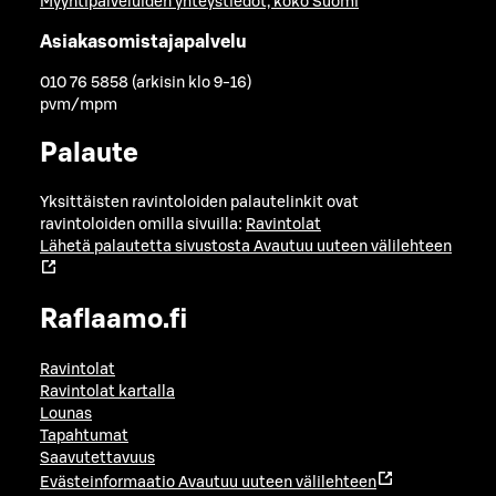
Myyntipalveluiden yhteystiedot, koko Suomi
Asiakasomistajapalvelu
010 76 5858 (arkisin klo 9-16)
pvm/mpm
Palaute
Yksittäisten ravintoloiden palautelinkit ovat
ravintoloiden omilla sivuilla:
Ravintolat
Lähetä palautetta sivustosta
Avautuu uuteen välilehteen
Raflaamo.fi
Ravintolat
Ravintolat kartalla
Lounas
Tapahtumat
Saavutettavuus
Evästeinformaatio
Avautuu uuteen välilehteen