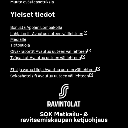
Muuta evästeasetuksia
Yleiset tiedot
Bonusta Applen Lompakolla
Lahjakortit
Avautuu uuteen välilehteen
Medialle
Tietosuoja
Oiva-raportit
Avautuu uuteen välilehteen
Työpaikat
Avautuu uuteen välilehteen
Etsi ja varaa tiloja
Avautuu uuteen välilehteen
Sokoshotels.fi
Avautuu uuteen välilehteen
SOK Matkailu- &
ravitsemiskaupan ketjuohjaus