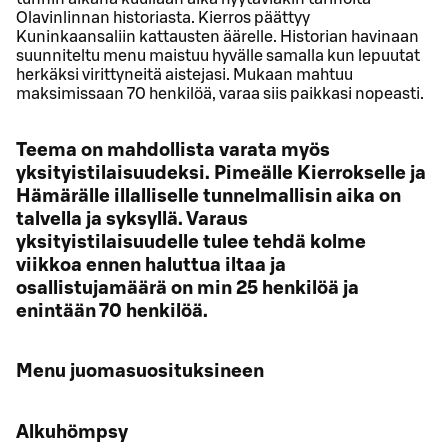
Olavinlinnan historiasta. Kierros päättyy
Kuninkaansaliin kattausten äärelle. Historian havinaan
suunniteltu menu maistuu hyvälle samalla kun lepuutat
herkäksi virittyneitä aistejasi. Mukaan mahtuu
maksimissaan 70 henkilöä, varaa siis paikkasi nopeasti.
Teema on mahdollista varata myös
yksityistilaisuudeksi. Pimeälle Kierrokselle ja
Hämärälle illalliselle tunnelmallisin aika on
talvella ja syksyllä. Varaus
yksityistilaisuudelle tulee tehdä kolme
viikkoa ennen haluttua iltaa ja
osallistujamäärä on min 25 henkilöä ja
enintään 70 henkilöä.
Menu juomasuosituksineen
Alkuhömpsy