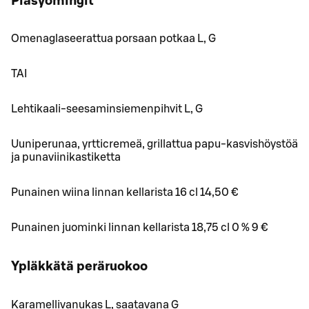
Piäsyömingit
Omenaglaseerattua porsaan potkaa L, G
TAI
Lehtikaali-seesaminsiemenpihvit L, G
Uuniperunaa, yrtticremeä, grillattua papu-kasvishöystöä
ja punaviinikastiketta
Punainen wiina linnan kellarista 16 cl 14,50 €
Punainen juominki linnan kellarista 18,75 cl 0 % 9 €
Ypläkkätä peräruokoo
Karamellivanukas L, saatavana G