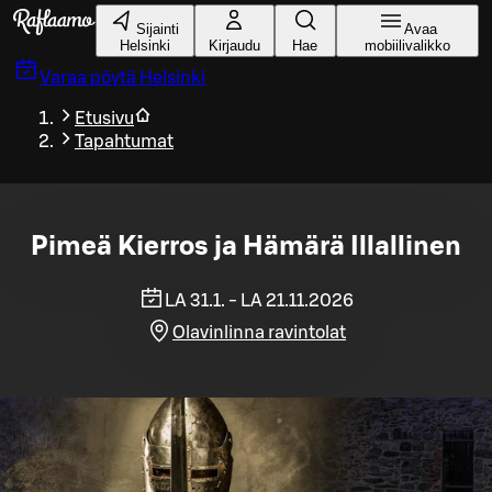
Siirry pääsisältöön
Sijainti
Avaa
Helsinki
Kirjaudu
Hae
mobiilivalikko
Varaa pöytä
Helsinki
Etusivu
Tapahtumat
Pimeä Kierros ja Hämärä Illallinen
LA 31.1. - LA 21.11.2026
Olavinlinna ravintolat