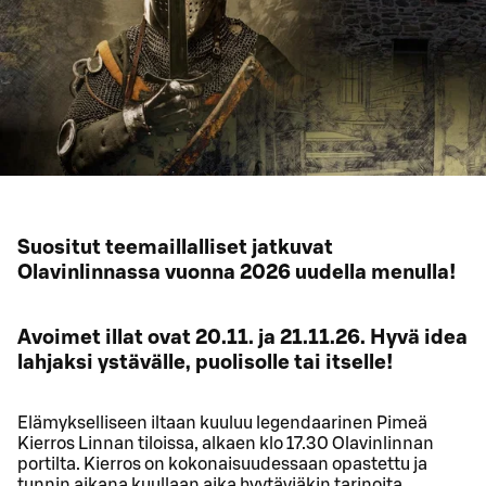
Suositut teemaillalliset jatkuvat
Olavinlinnassa vuonna 2026 uudella menulla!
Avoimet illat ovat 20.11. ja 21.11.26. Hyvä idea
lahjaksi ystävälle, puolisolle tai itselle!
Elämykselliseen iltaan kuuluu legendaarinen Pimeä
Kierros Linnan tiloissa, alkaen klo 17.30 Olavinlinnan
portilta. Kierros on kokonaisuudessaan opastettu ja
tunnin aikana kuullaan aika hyytäviäkin tarinoita