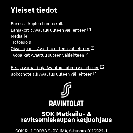
Yleiset tiedot
Bonusta Applen Lompakolla
Lahjakortit
Avautuu uuteen välilehteen
Medialle
Tietosuoja
Oiva-raportit
Avautuu uuteen välilehteen
Työpaikat
Avautuu uuteen välilehteen
Etsi ja varaa tiloja
Avautuu uuteen välilehteen
Sokoshotels.fi
Avautuu uuteen välilehteen
SOK Matkailu- &
ravitsemiskaupan ketjuohjaus
SOK PL 1 00088 S-RYHMÄ
,
Y-tunnus 0116323-1