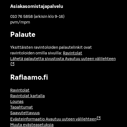
Asiakasomistajapalvelu
010 76 5858 (arkisin klo 9-16)
pvm/mpm
Palaute
Yksittäisten ravintoloiden palautelinkit ovat
ravintoloiden omilla sivuilla:
Ravintolat
Lähetä palautetta sivustosta
Avautuu uuteen välilehteen
Raflaamo.fi
Ravintolat
Ravintolat kartalla
Lounas
Tapahtumat
Saavutettavuus
Evästeinformaatio
Avautuu uuteen välilehteen
Muuta evästeasetuksia