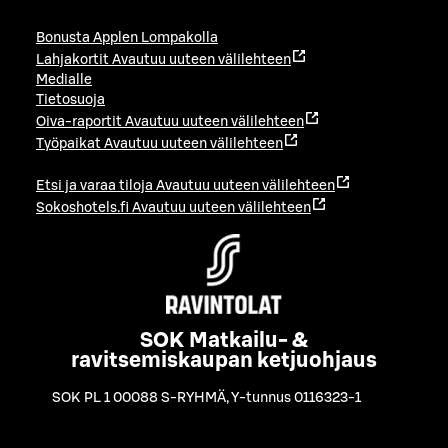
Bonusta Applen Lompakolla
Lahjakortit
Avautuu uuteen välilehteen
Medialle
Tietosuoja
Oiva-raportit
Avautuu uuteen välilehteen
Työpaikat
Avautuu uuteen välilehteen
Etsi ja varaa tiloja
Avautuu uuteen välilehteen
Sokoshotels.fi
Avautuu uuteen välilehteen
SOK Matkailu- &
ravitsemiskaupan ketjuohjaus
SOK PL 1 00088 S-RYHMÄ
,
Y-tunnus 0116323-1