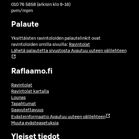
010 76 5858 (arkisin klo 9-16)
pvm/mpm
Palaute
Yksittäisten ravintoloiden palautelinkit ovat
ravintoloiden omilla sivuilla:
Ravintolat
Lähetä palautetta sivustosta
Avautuu uuteen välilehteen
Raflaamo.fi
Ravintolat
Ravintolat kartalla
Lounas
Tapahtumat
Saavutettavuus
Evästeinformaatio
Avautuu uuteen välilehteen
Muuta evästeasetuksia
Yleiset tiedot