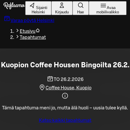
Siirry pääsisältöön
Sijainti
Avaa
Helsinki
Kirjaudu
Hae
mobiilivalikko
Varaa pöytä
Helsinki
Etusivu
Tapahtumat
Kuopion Coffee Housen Bingoilta 26.2.
TO 26.2.2026
Coffee House, Kuopio
Tämä tapahtuma meni jo, mutta älä huoli – uusia tulee kyllä.
Katso kaikki tapahtumat