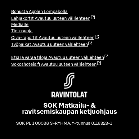
Bonusta Applen Lompakolla
Lahjakortit
Avautuu uuteen välilehteen
Medialle
Tietosuoja
Oiva-raportit
Avautuu uuteen välilehteen
Työpaikat
Avautuu uuteen välilehteen
Etsi ja varaa tiloja
Avautuu uuteen välilehteen
Sokoshotels.fi
Avautuu uuteen välilehteen
SOK Matkailu- &
ravitsemiskaupan ketjuohjaus
SOK PL 1 00088 S-RYHMÄ
,
Y-tunnus 0116323-1