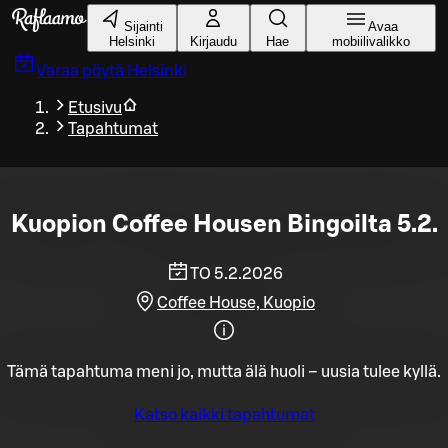
Siirry pääsisältöön
Sijainti
Avaa
Helsinki
Kirjaudu
Hae
mobiilivalikko
Varaa pöytä
Helsinki
Etusivu
Tapahtumat
Kuopion Coffee Housen Bingoilta 5.2.
TO 5.2.2026
Coffee House, Kuopio
Tämä tapahtuma meni jo, mutta älä huoli – uusia tulee kyllä.
Katso kaikki tapahtumat