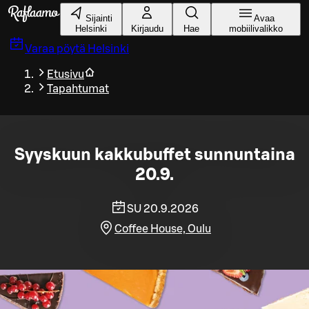
Siirry pääsisältöön
Sijainti
Avaa
Helsinki
Kirjaudu
Hae
mobiilivalikko
Varaa pöytä
Helsinki
Etusivu
Tapahtumat
Syyskuun kakkubuffet sunnuntaina
20.9.
SU 20.9.2026
Coffee House, Oulu