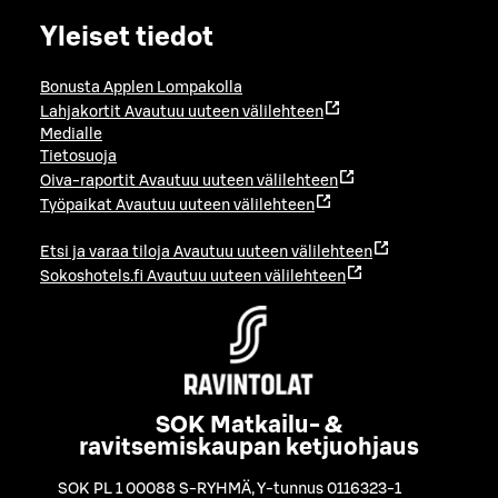
Yleiset tiedot
Bonusta Applen Lompakolla
Lahjakortit
Avautuu uuteen välilehteen
Medialle
Tietosuoja
Oiva-raportit
Avautuu uuteen välilehteen
Työpaikat
Avautuu uuteen välilehteen
Etsi ja varaa tiloja
Avautuu uuteen välilehteen
Sokoshotels.fi
Avautuu uuteen välilehteen
SOK Matkailu- &
ravitsemiskaupan ketjuohjaus
SOK PL 1 00088 S-RYHMÄ
,
Y-tunnus 0116323-1