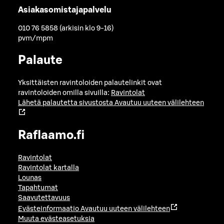
Asiakasomistajapalvelu
010 76 5858 (arkisin klo 9-16)
pvm/mpm
Palaute
Yksittäisten ravintoloiden palautelinkit ovat
ravintoloiden omilla sivuilla:
Ravintolat
Lähetä palautetta sivustosta
Avautuu uuteen välilehteen
Raflaamo.fi
Ravintolat
Ravintolat kartalla
Lounas
Tapahtumat
Saavutettavuus
Evästeinformaatio
Avautuu uuteen välilehteen
Muuta evästeasetuksia