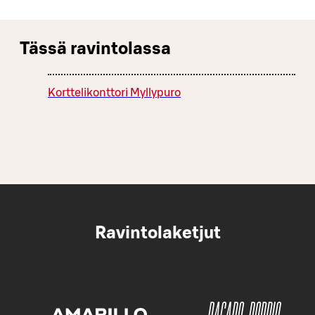
Tässä ravintolassa
Korttelikonttori Myllypuro
Ravintolaketjut