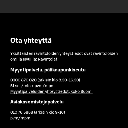
Ota yhteyttä
Yksittäisten ravintoloiden yhteystiedot ovat ravintoloiden
omilla sivuilla:
Ravintolat
Myyntipalvelu, pääkaupunkiseutu
0300 870 020 (arkisin klo 8.30-16.30)
51 snt/min + pvm/mpm
Myyntipalveluiden yhteystiedot, koko Suomi
Asiakasomistajapalvelu
010 76 5858 (arkisin klo 9-16)
pvm/mpm