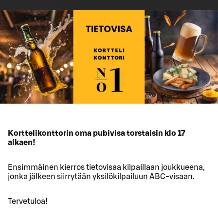
Korttelikonttorin oma pubivisa torstaisin klo 17
alkaen!
Ensimmäinen kierros tietovisaa kilpaillaan joukkueena,
jonka jälkeen siirrytään yksilökilpailuun ABC-visaan.
Tervetuloa!