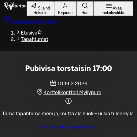
Siirry pääsisältöön
Sijainti
Avaa
Helsinki
Kirjaudu
Hae
mobiilivalikko
Varaa pöytä
Helsinki
Etusivu
Tapahtumat
Pubivisa torstaisin 17:00
TO 19.2.2026
Korttelikonttori Myllypuro
Tämä tapahtuma meni jo, mutta älä huoli – uusia tulee kyllä.
Katso kaikki tapahtumat