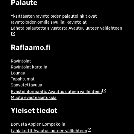
Palaute
Yksittäisten ravintoloiden palautelinkit ovat
ravintoloiden omilla sivuilla:
Ravintolat
Lähetä palautetta sivustosta
Avautuu uuteen välilehteen
Raflaamo.fi
Ravintolat
Ravintolat kartalla
Lounas
Tapahtumat
Saavutettavuus
Evästeinformaatio
Avautuu uuteen välilehteen
Muuta evästeasetuksia
Yleiset tiedot
Bonusta Applen Lompakolla
Lahjakortit
Avautuu uuteen välilehteen