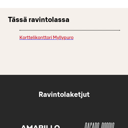
Tässä ravintolassa
Korttelikonttori Myllypuro
Ravintolaketjut