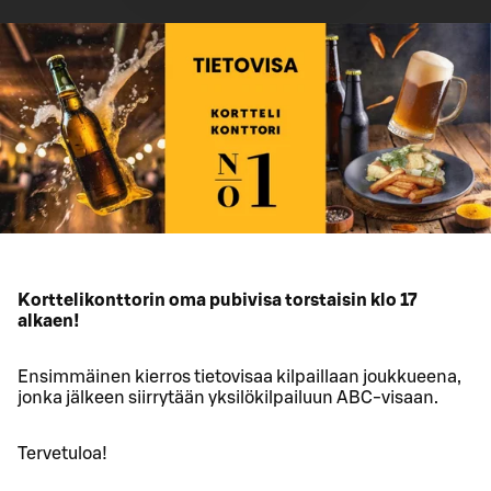
Korttelikonttorin oma pubivisa torstaisin klo 17
alkaen!
Ensimmäinen kierros tietovisaa kilpaillaan joukkueena,
jonka jälkeen siirrytään yksilökilpailuun ABC-visaan.
Tervetuloa!