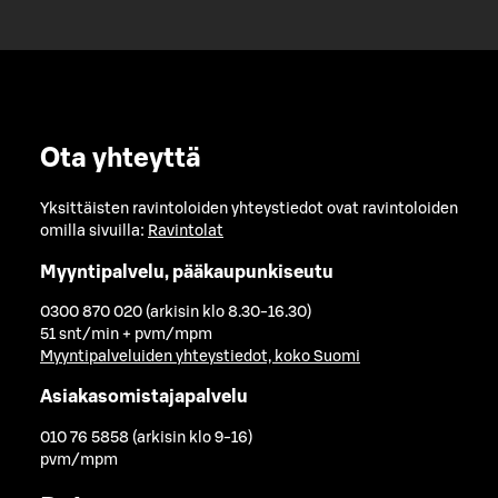
Ota yhteyttä
Yksittäisten ravintoloiden yhteystiedot ovat ravintoloiden
omilla sivuilla:
Ravintolat
Myyntipalvelu, pääkaupunkiseutu
0300 870 020 (arkisin klo 8.30-16.30)
51 snt/min + pvm/mpm
Myyntipalveluiden yhteystiedot, koko Suomi
Asiakasomistajapalvelu
010 76 5858 (arkisin klo 9-16)
pvm/mpm