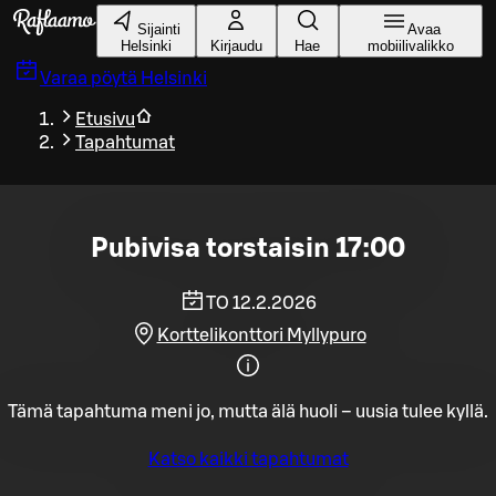
Siirry pääsisältöön
Sijainti
Avaa
Helsinki
Kirjaudu
Hae
mobiilivalikko
Varaa pöytä
Helsinki
Etusivu
Tapahtumat
Pubivisa torstaisin 17:00
TO 12.2.2026
Korttelikonttori Myllypuro
Tämä tapahtuma meni jo, mutta älä huoli – uusia tulee kyllä.
Katso kaikki tapahtumat