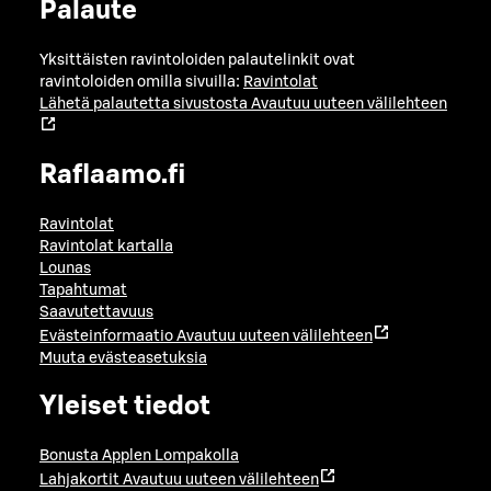
Palaute
Yksittäisten ravintoloiden palautelinkit ovat
ravintoloiden omilla sivuilla:
Ravintolat
Lähetä palautetta sivustosta
Avautuu uuteen välilehteen
Raflaamo.fi
Ravintolat
Ravintolat kartalla
Lounas
Tapahtumat
Saavutettavuus
Evästeinformaatio
Avautuu uuteen välilehteen
Muuta evästeasetuksia
Yleiset tiedot
Bonusta Applen Lompakolla
Lahjakortit
Avautuu uuteen välilehteen