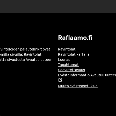
Raflaamo.fi
avintoloiden palautelinkit ovat
Ravintolat
milla sivuilla:
Ravintolat
Ravintolat kartalla
etta sivustosta
Avautuu uuteen
Lounas
Tapahtumat
Saavutettavuus
Evästeinformaatio
Avautuu uuteen
Muuta evästeasetuksia