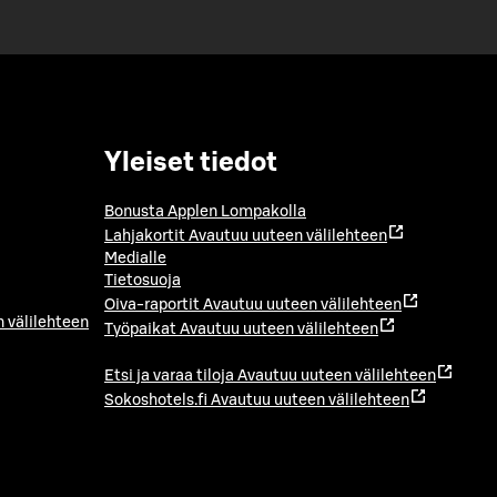
Yleiset tiedot
Bonusta Applen Lompakolla
Lahjakortit
Avautuu uuteen välilehteen
Medialle
Tietosuoja
Oiva-raportit
Avautuu uuteen välilehteen
 välilehteen
Työpaikat
Avautuu uuteen välilehteen
Etsi ja varaa tiloja
Avautuu uuteen välilehteen
Sokoshotels.fi
Avautuu uuteen välilehteen