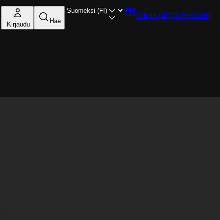
Varaa pöytä
Helsinki
Hae
Kirjaudu