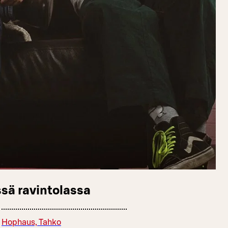
sä ravintolassa
Hophaus, Tahko