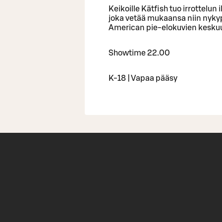
Keikoille Kätfish tuo irrottelun
joka vetää mukaansa niin nyky
American pie-elokuvien keskuu
Showtime 22.00
K-18 | Vapaa pääsy