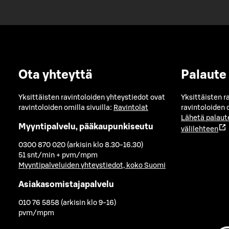
Ota yhteyttä
Palaute
Yksittäisten ravintoloiden yhteystiedot ovat
Yksittäisten r
ravintoloiden omilla sivuilla:
Ravintolat
ravintoloiden o
Lähetä palaut
Myyntipalvelu, pääkaupunkiseutu
välilehteen
0300 870 020 (arkisin klo 8.30-16.30)
51 snt/min + pvm/mpm
Myyntipalveluiden yhteystiedot, koko Suomi
Asiakasomistajapalvelu
010 76 5858 (arkisin klo 9-16)
pvm/mpm