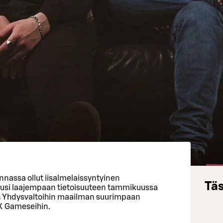
nnassa ollut iisalmelaissyntyinen
Täs
usi laajempaan tietoisuuteen tammikuussa
 Yhdysvaltoihin maailman suurimpaan
X Gameseihin.