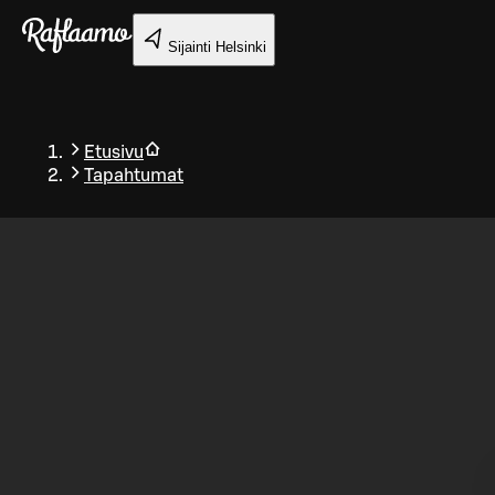
Siirry pääsisältöön
Sijainti
Helsinki
Etusivu
Tapahtumat
Takaisin