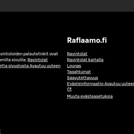
Raflaamo.fi
avintoloiden palautelinkit ovat
Ravintolat
milla sivuilla:
Ravintolat
Ravintolat kartalla
etta sivustosta
Avautuu uuteen
Lounas
Tapahtumat
Saavutettavuus
Evästeinformaatio
Avautuu uuteen
Muuta evästeasetuksia