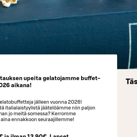
tauksen upeita gelatojamme buffet-
Täs
2026 aikana!
elatobuffetteja jälleen vuonna 2026!
 italialaistyylistä jäätelöämme niin paljon
aathan jo meitä somessa? Kerromme
 aina ennakkoon seuraajillemme!
€ ja ilman 13,90€. Lapset