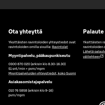
Ota yhteyttä
Palaute
Yksittäisten ravintoloiden yhteystiedot ovat
Yksittäisten r
ravintoloiden omilla sivuilla:
Ravintolat
ravintoloiden o
Lähetä palaut
Myyntipalvelu, pääkaupunkiseutu
välilehteen
0300 870 020 (arkisin klo 8.30-16.30)
51 snt/min + pvm/mpm
Myyntipalveluiden yhteystiedot, koko Suomi
Asiakasomistajapalvelu
010 76 5858 (arkisin klo 9-16)
pvm/mpm