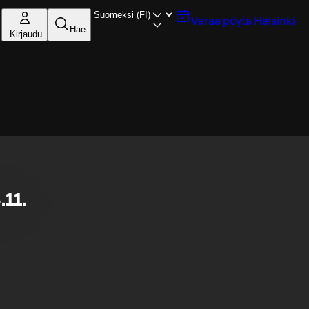
Varaa pöytä
Helsinki
Hae
Kirjaudu
.11.