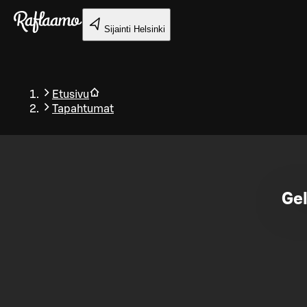
Siirry pääsisältöön
Sijainti
Helsinki
Etusivu
Tapahtumat
Takaisin
Gel