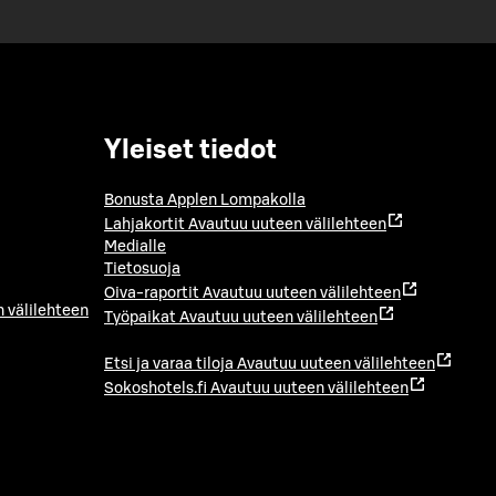
Yleiset tiedot
Bonusta Applen Lompakolla
Lahjakortit
Avautuu uuteen välilehteen
Medialle
Tietosuoja
Oiva-raportit
Avautuu uuteen välilehteen
 välilehteen
Työpaikat
Avautuu uuteen välilehteen
Etsi ja varaa tiloja
Avautuu uuteen välilehteen
Sokoshotels.fi
Avautuu uuteen välilehteen