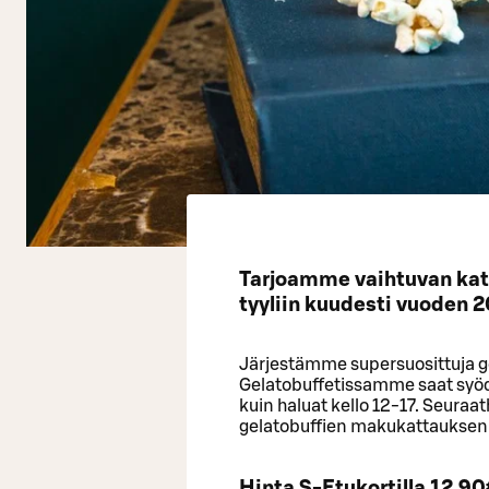
Tarjoamme vaihtuvan kat
tyyliin kuudesti vuoden 
Järjestämme supersuosittuja g
Gelatobuffetissamme saat syödä
kuin haluat kello 12-17. Seur
gelatobuffien makukattauksen
Hinta S-Etukortilla 12,90