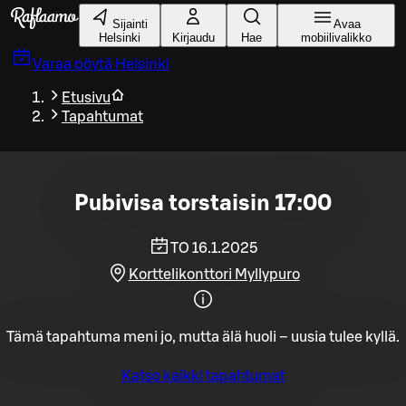
Siirry pääsisältöön
Sijainti
Avaa
Helsinki
Kirjaudu
Hae
mobiilivalikko
Varaa pöytä
Helsinki
Etusivu
Tapahtumat
Pubivisa torstaisin 17:00
TO 16.1.2025
Korttelikonttori Myllypuro
Tämä tapahtuma meni jo, mutta älä huoli – uusia tulee kyllä.
Katso kaikki tapahtumat