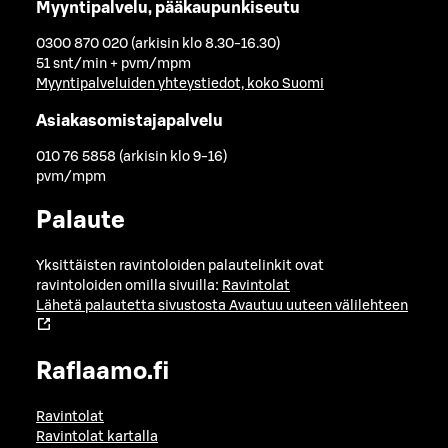
Myyntipalvelu, pääkaupunkiseutu
0300 870 020 (arkisin klo 8.30-16.30)
51 snt/min + pvm/mpm
Myyntipalveluiden yhteystiedot, koko Suomi
Asiakasomistajapalvelu
010 76 5858 (arkisin klo 9-16)
pvm/mpm
Palaute
Yksittäisten ravintoloiden palautelinkit ovat
ravintoloiden omilla sivuilla:
Ravintolat
Lähetä palautetta sivustosta
Avautuu uuteen välilehteen
Raflaamo.fi
Ravintolat
Ravintolat kartalla