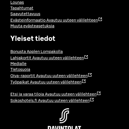
Lounas
Tapahtumat
Saavutettavuus
Evästeinformaatio
Avautuu uuteen välilehteen
Muuta evästeasetuksia
Yleiset tiedot
Bonusta Applen Lompakolla
Lahjakortit
Avautuu uuteen välilehteen
Medialle
Tietosuoja
Oiva-raportit
Avautuu uuteen välilehteen
Työpaikat
Avautuu uuteen välilehteen
Etsi ja varaa tiloja
Avautuu uuteen välilehteen
Sokoshotels.fi
Avautuu uuteen välilehteen