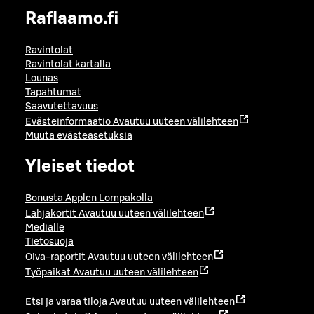
Raflaamo.fi
Ravintolat
Ravintolat kartalla
Lounas
Tapahtumat
Saavutettavuus
Evästeinformaatio
Avautuu uuteen välilehteen
Muuta evästeasetuksia
Yleiset tiedot
Bonusta Applen Lompakolla
Lahjakortit
Avautuu uuteen välilehteen
Medialle
Tietosuoja
Oiva-raportit
Avautuu uuteen välilehteen
Työpaikat
Avautuu uuteen välilehteen
Etsi ja varaa tiloja
Avautuu uuteen välilehteen