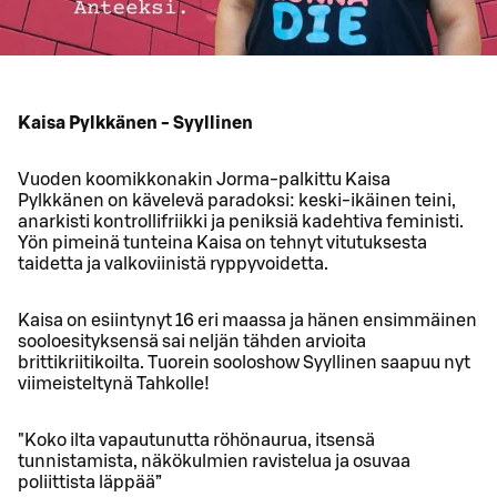
Kaisa Pylkkänen - Syyllinen
Vuoden koomikkonakin Jorma-palkittu Kaisa
Pylkkänen on kävelevä paradoksi: keski-ikäinen teini,
anarkisti kontrollifriikki ja peniksiä kadehtiva feministi.
Yön pimeinä tunteina Kaisa on tehnyt vitutuksesta
taidetta ja valkoviinistä ryppyvoidetta.
Kaisa on esiintynyt 16 eri maassa ja hänen ensimmäinen
sooloesityksensä sai neljän tähden arvioita
brittikriitikoilta. Tuorein sooloshow Syyllinen saapuu nyt
viimeisteltynä Tahkolle!
"Koko ilta vapautunutta röhönaurua, itsensä
tunnistamista, näkökulmien ravistelua ja osuvaa
poliittista läppää”