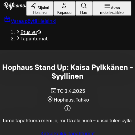
Siirry pääsisältöön
Sijainti
Avaa
Helsinki
Kirjaudu
Hae
mobiilivalikko
Varaa pöytä
Helsinki
Etusivu
Tapahtumat
Hophaus Stand Up: Kaisa Pylkkänen -
Syyllinen
TO 3.4.2025
Hophaus, Tahko
Tämä tapahtuma meni jo, mutta älä huoli – uusia tulee kyllä.
Katso kaikki tapahtumat