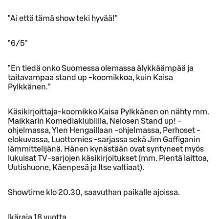
"Ai että tämä show teki hyvää!"
"6/5"
"En tiedä onko Suomessa olemassa älykkäämpää ja
taitavampaa stand up -koomikkoa, kuin Kaisa
Pylkkänen."
Käsikirjoittaja-koomikko Kaisa Pylkkänen on nähty mm.
Maikkarin Komediaklublilla, Nelosen Stand up! -
ohjelmassa, Ylen Hengaillaan -ohjelmassa, Perhoset -
elokuvassa, Luottomies -sarjassa sekä Jim Gaffiganin
lämmittelijänä. Hänen kynästään ovat syntyneet myös
lukuisat TV-sarjojen käsikirjoitukset (mm. Pientä laittoa,
Uutishuone, Käenpesä ja Itse valtiaat).
Showtime klo 20.30, saavuthan paikalle ajoissa.
Ikäraja 18 vuotta.