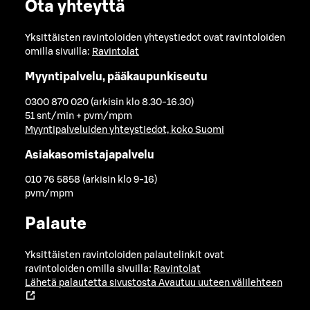
Ota yhteyttä
Yksittäisten ravintoloiden yhteystiedot ovat ravintoloiden
omilla sivuilla:
Ravintolat
Myyntipalvelu, pääkaupunkiseutu
0300 870 020 (arkisin klo 8.30-16.30)
51 snt/min + pvm/mpm
Myyntipalveluiden yhteystiedot, koko Suomi
Asiakasomistajapalvelu
010 76 5858 (arkisin klo 9-16)
pvm/mpm
Palaute
Yksittäisten ravintoloiden palautelinkit ovat
ravintoloiden omilla sivuilla:
Ravintolat
Lähetä palautetta sivustosta
Avautuu uuteen välilehteen