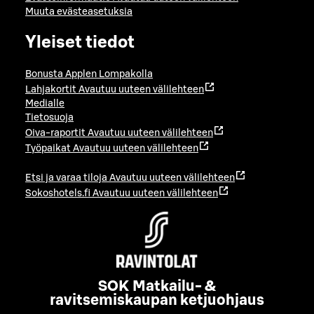
Muuta evästeasetuksia
Yleiset tiedot
Bonusta Applen Lompakolla
Lahjakortit
Avautuu uuteen välilehteen
Medialle
Tietosuoja
Oiva-raportit
Avautuu uuteen välilehteen
Työpaikat
Avautuu uuteen välilehteen
Etsi ja varaa tiloja
Avautuu uuteen välilehteen
Sokoshotels.fi
Avautuu uuteen välilehteen
SOK Matkailu- &
ravitsemiskaupan ketjuohjaus