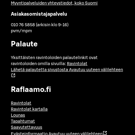
Myyntipalveluiden yhteystiedot, koko Suomi
Asiakasomistajapalvelu
010 76 5858 (arkisin klo 9-16)
pvm/mpm
Palaute
Yksittäisten ravintoloiden palautelinkit ovat
ravintoloiden omilla sivuilla:
Ravintolat
Lähetä palautetta sivustosta
Avautuu uuteen välilehteen
Raflaamo.fi
Ravintolat
Ravintolat kartalla
Lounas
Tapahtumat
Saavutettavuus
Evästeinformaatio
Avautuu uuteen välilehteen