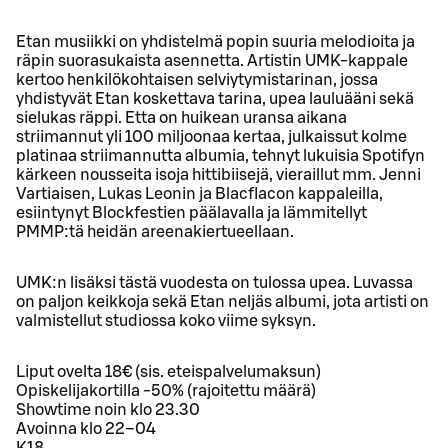
Etan musiikki on yhdistelmä popin suuria melodioita ja
räpin suorasukaista asennetta. Artistin UMK-kappale
kertoo henkilökohtaisen selviytymistarinan, jossa
yhdistyvät Etan koskettava tarina, upea lauluääni sekä
sielukas räppi. Etta on huikean uransa aikana
striimannut yli 100 miljoonaa kertaa, julkaissut kolme
platinaa striimannutta albumia, tehnyt lukuisia Spotifyn
kärkeen nousseita isoja hittibiisejä, vieraillut mm. Jenni
Vartiaisen, Lukas Leonin ja Blacflacon kappaleilla,
esiintynyt Blockfestien päälavalla ja lämmitellyt
PMMP:tä heidän areenakiertueellaan.
UMK:n lisäksi tästä vuodesta on tulossa upea. Luvassa
on paljon keikkoja sekä Etan neljäs albumi, jota artisti on
valmistellut studiossa koko viime syksyn.
Liput ovelta 18€ (sis. eteispalvelumaksun)
Opiskelijakortilla -50% (rajoitettu määrä)
Showtime noin klo 23.30
Avoinna klo 22–04
K18