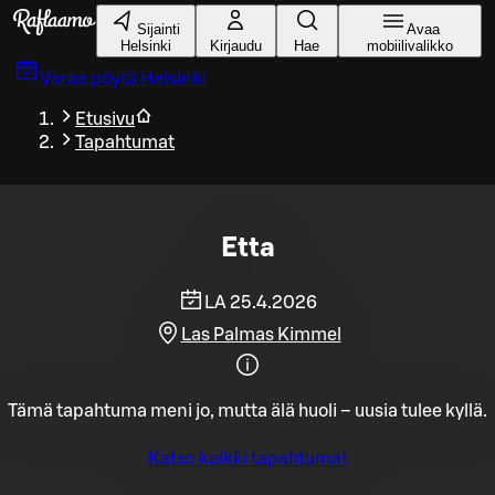
Siirry pääsisältöön
Sijainti
Avaa
Helsinki
Kirjaudu
Hae
mobiilivalikko
Varaa pöytä
Helsinki
Etusivu
Tapahtumat
Etta
LA 25.4.2026
Las Palmas Kimmel
Tämä tapahtuma meni jo, mutta älä huoli – uusia tulee kyllä.
Katso kaikki tapahtumat