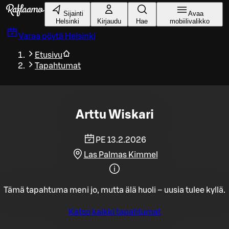
Siirry pääsisältöön
Sijainti
Avaa
Helsinki
Kirjaudu
Hae
mobiilivalikko
Varaa pöytä
Helsinki
Etusivu
Tapahtumat
Arttu Wiskari
PE 13.2.2026
Las Palmas Kimmel
Tämä tapahtuma meni jo, mutta älä huoli – uusia tulee kyllä.
Katso kaikki tapahtumat