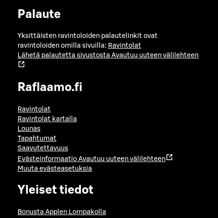
Palaute
Yksittäisten ravintoloiden palautelinkit ovat
ravintoloiden omilla sivuilla:
Ravintolat
Lähetä palautetta sivustosta
Avautuu uuteen välilehteen
Raflaamo.fi
Ravintolat
Ravintolat kartalla
Lounas
Tapahtumat
Saavutettavuus
Evästeinformaatio
Avautuu uuteen välilehteen
Muuta evästeasetuksia
Yleiset tiedot
Bonusta Applen Lompakolla