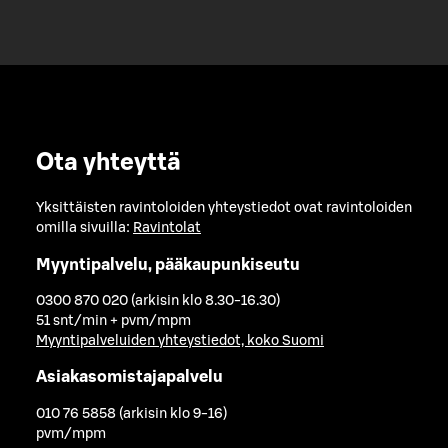
Ota yhteyttä
Yksittäisten ravintoloiden yhteystiedot ovat ravintoloiden
omilla sivuilla:
Ravintolat
Myyntipalvelu, pääkaupunkiseutu
0300 870 020 (arkisin klo 8.30-16.30)
51 snt/min + pvm/mpm
Myyntipalveluiden yhteystiedot, koko Suomi
Asiakasomistajapalvelu
010 76 5858 (arkisin klo 9-16)
pvm/mpm