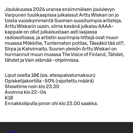
Joulukuussa 2024 uransa ensimmäisen joululevyn
Varpunen tuulikaapissa julkaissut Arttu Wiskari on jo
toista vuosikymmentä Suomen suosituimpia artisteja.
Arttu Wiskarin uusin, viime kesänä julkaisu AAAA-
kappale on ollut julkaisustaan asti laajassa
radiosoitossa, ja artistin suurimpia hittejä ovat muun
muassa Mökkitie, Tuntematon potilas, Tässäkö tää oli?,
Sirpa ja Kahvimaito. Suuren yleisön Arttu Wiskari on
hurmannut muun muassa The Voice of Finland, Tähdet,
tähdet ja Vain elämää -ohjelmissa.
Liput ovelta 18€ (sis. eteispalvelumaksun)
Opiskelijakortilla -50% (rajoitettu määrä)
Showtime noin klo 23.30
Avoinna klo 22–04
K18
Ennakkolipulla jonon ohi klo 23.00 saakka.