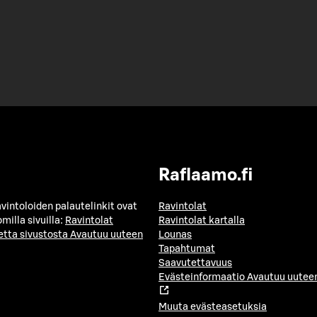
Raflaamo.fi
avintoloiden palautelinkit ovat
Ravintolat
milla sivuilla:
Ravintolat
Ravintolat kartalla
etta sivustosta
Avautuu uuteen
Lounas
Tapahtumat
Saavutettavuus
Evästeinformaatio
Avautuu uuteen
Muuta evästeasetuksia