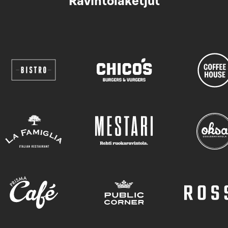
Ravintolaketjut