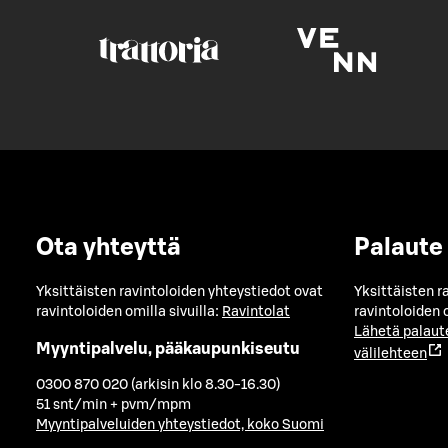
Ota yhteyttä
Palaute
Yksittäisten ravintoloiden yhteystiedot ovat
Yksittäisten r
ravintoloiden omilla sivuilla:
Ravintolat
ravintoloiden o
Lähetä palaut
Myyntipalvelu, pääkaupunkiseutu
välilehteen
0300 870 020 (arkisin klo 8.30-16.30)
51 snt/min + pvm/mpm
Myyntipalveluiden yhteystiedot, koko Suomi