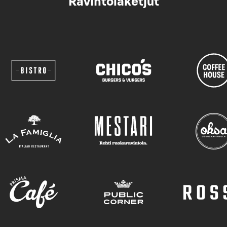
Ravintolaketjut