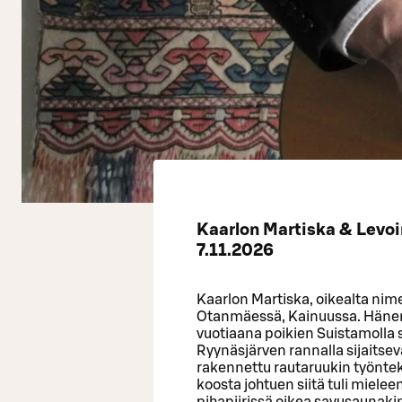
Kaarlon Martiska & Levoi
7.11.2026
Kaarlon Martiska, oikealta nim
Otanmäessä, Kainuussa. Hänen e
vuotiaana poikien Suistamolla 
Ryynäsjärven rannalla sijaitsev
rakennettu rautaruukin työntek
koosta johtuen siitä tuli mieleen