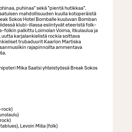
ohinaa, puhinaa” sekä ”pientä hutikkaa”.
laatuisen mahdollisuuden kuulla kotoperäistä
ä Break Sokos Hotel Bomballe kuuluvan Bomban
iidessä klubi-illassa esiintyvät eteeristä folk-
a-folkin palkittu Loimolan Voima, itkulaulua ja
uutta karjalankielistä rockia soittava
nkieliset trubaduurit Kaarlon Martiska
ansanmusiikin rajapinnoilta ammentava
ša.
hipsteri Mika Saatsi yhteistyössä Break Sokos
-rock)
unolaulu)
rock)
tablues), Levoin Miša (folk)