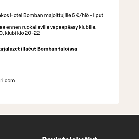
okos Hotel Bomban majoittujille 5 €/hlö - liput
 ennen ruokaileville vapaapääsy klubille.
00, klubi klo 20-22
jalazet illačut Bomban taloissa
eri.com