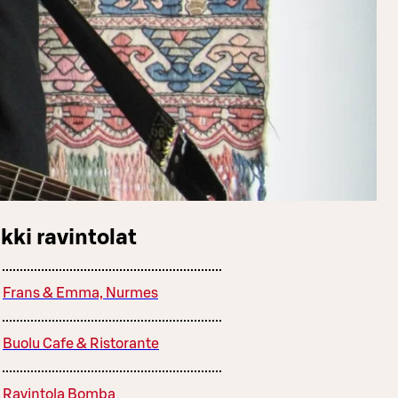
kki ravintolat
Frans & Emma, Nurmes
Buolu Cafe & Ristorante
Ravintola Bomba