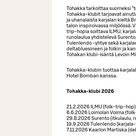
Tohakka tarkoittaa suomeksi ”t
Tohakka-klubit tarjoavat ainut
ja uhanalaista karjalan kielt
talon inspiroivassa miljöössä. V
trip-hopia soittava ILMU, karjal
runolaulua yhdistelevä Surento, 
Tulenlendo -yhtye sekä karjala
deltabluesineen ja folkin ja k
Tohakan klubi-isäntä Levoin Mi
Tohakka-klubin tuottaa karjala
Hotel Bomban kanssa.
Tohakka-klubi 2026
21.2.2026 ILMU (folk-trip-hop)
6.6.2026 Loimolan Voima (folk
29.8.2026 Surento (itkulaulu, r
19.9.2026 Tulenlendo (karjala-
7.11.2026 Kaarlon Martiska (del