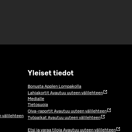
Yleiset tiedot
Bonusta Applen Lompakolla
Lahjakortit
Avautuu uuteen välilehteen
Medialle
Tietosuoja
Oiva-raportit
Avautuu uuteen välilehteen
 välilehteen
Työpaikat
Avautuu uuteen välilehteen
Etsi ja varaa tiloja
Avautuu uuteen välilehteen