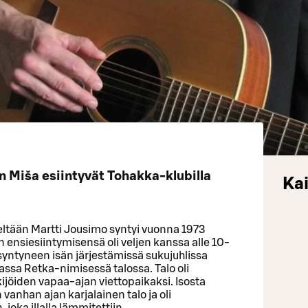
n Miša esiintyvät Tohakka-klubilla
Kai
eltään Martti Jousimo syntyi vuonna 1973
nsiesiintymisensä oli veljen kanssa alle 10-
syntyneen isän järjestämissä sukujuhlissa
assa Retka-nimisessä talossa. Talo oli
ijöiden vapaa-ajan viettopaikaksi. Isosta
 vanhan ajan karjalainen talo ja oli