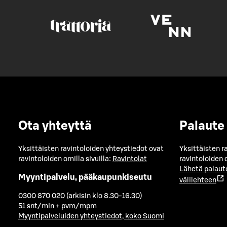
Ota yhteyttä
Palaute
Yksittäisten ravintoloiden yhteystiedot ovat
Yksittäisten r
ravintoloiden omilla sivuilla:
Ravintolat
ravintoloiden o
Lähetä palaut
Myyntipalvelu, pääkaupunkiseutu
välilehteen
0300 870 020 (arkisin klo 8.30-16.30)
51 snt/min + pvm/mpm
Myyntipalveluiden yhteystiedot, koko Suomi