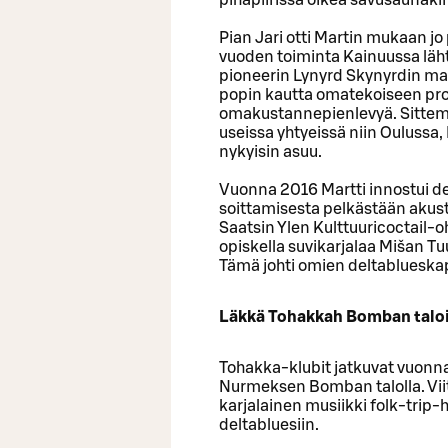
pihapiirissä oikea savusaunakin,
Pian Jari otti Martin mukaan 
vuoden toiminta Kainuussa läh
pioneerin Lynyrd Skynyrdin mat
popin kautta omatekoiseen prog
omakustannepienlevyä. Sittemm
useissa yhtyeissä niin Oulussa,
nykyisin asuu.
Vuonna 2016 Martti innostui del
soittamisesta pelkästään akust
Saatsin Ylen Kulttuuricoctail-o
opiskella suvikarjalaa Mišan Tu
Tämä johti omien deltablueska
Läkkä Tohakkah Bomban talo
Tohakka-klubit jatkuvat vuonna 
Nurmeksen Bomban talolla. Vii
karjalainen musiikki folk-trip-h
deltabluesiin.