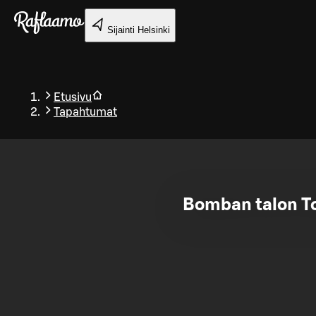
Siirry pääsisältöön
Sijainti
Helsinki
Etusivu
Tapahtumat
Takaisin
Bomban talon To