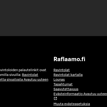
Raflaamo.fi
avintoloiden palautelinkit ovat
Ravintolat
milla sivuilla:
Ravintolat
Ravintolat kartalla
etta sivustosta
Avautuu uuteen
Lounas
Tapahtumat
Saavutettavuus
Evästeinformaatio
Avautuu uuteen
Muuta evästeasetuksia