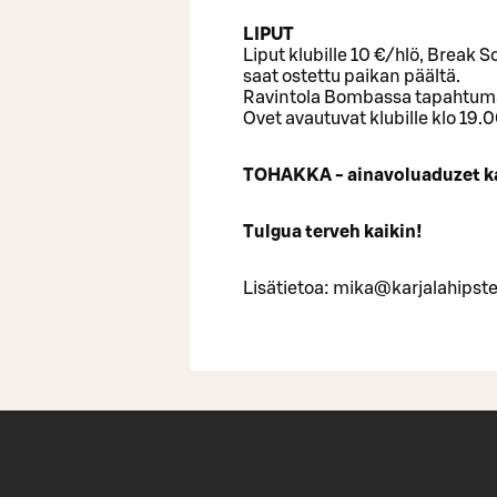
LIPUT
Liput klubille 10 €/hlö, Break S
saat ostettu paikan päältä.
Ravintola Bombassa tapahtumaa
Ovet avautuvat klubille klo 19.
TOHAKKA - ainavoluaduzet kar
Tulgua terveh kaikin!
Lisätietoa: mika@karjalahipst