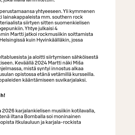
 joka illalla lämmitettiin.
jo perustamaansa yhtyeeseen. Yli kymmenen
ti lainakappaleista mm. southern rock
eriaalista siirtyen sitten suomenkielisen
epunkiin. Yhtye julkaisi 4
in Martti jatkoi rockmusiikin soittamista
 Helsingissä kuin Hyvinkäälläkin, jossa
tabluesista ja aloitti siirtymisen sähköisestä
iseen. Keväällä 2024 Martti näki Miša
hjelmassa, mistä syntyi innostus alkaa
usulan opistossa etänä vetämillä kursseilla.
ppaleiden kääntämiseen suvikarjalaksi.
ih!
2026 karjalankielisen musiikin kotilavalla,
tenä iltana Bomballa soi moninainen
opista itkulauluun ja karjala-rockista