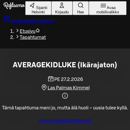
Siirry pääsisältöön
Sijainti
Avaa
Helsinki
Kirjaudu
Hae
mobiilivalikko
Varaa pöytä
Helsinki
Etusivu
Tapahtumat
AVERAGEKIDLUKE (Ikärajaton)
PE 27.2.2026
Las Palmas Kimmel
Tämä tapahtuma meni jo, mutta älä huoli – uusia tulee kyllä.
Katso kaikki tapahtumat