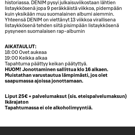
historiassa. DENIM pysyi julkaisuviikostaan lähtien
listaykkösenä jopa 9 peräkkäistä viikkoa, pidempään
kuin yksikään muu suomalainen albumi aiemmin.
Yhteensä DENIM on viettänyt 13 viikkoa virallisena
listaykkösenä tehden siitä pisimpään listaykkösenä
pysyneen suomalaisen rap-albumin
AIKATAULUT:
18:00 Ovet aukeaa
19:00 Keikka alkaa
Tapahtuma päättyy keikan päätyttyä.
HUOM! Jonottaminen sallittua klo 16 alkaen.
Muistathan varustautua lämpimästi, jos olet
saapumassa ajoissa jonottamaan.
Liput 25€ + palvelumaksut (sis. eteispalvelumaksun)
Ikärajaton
Tapahtumassa ei ole alkoholimyyntiä.