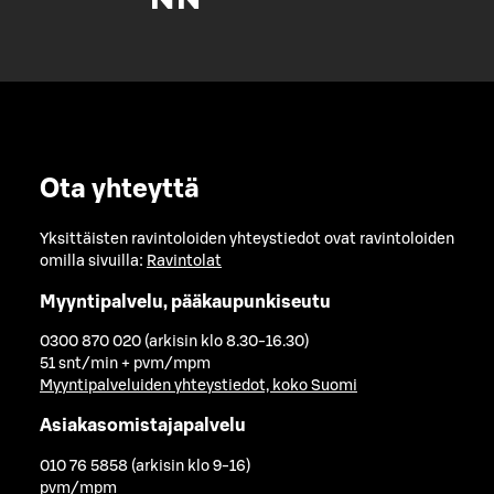
Ota yhteyttä
Yksittäisten ravintoloiden yhteystiedot ovat ravintoloiden
omilla sivuilla:
Ravintolat
Myyntipalvelu, pääkaupunkiseutu
0300 870 020 (arkisin klo 8.30-16.30)
51 snt/min + pvm/mpm
Myyntipalveluiden yhteystiedot, koko Suomi
Asiakasomistajapalvelu
010 76 5858 (arkisin klo 9-16)
pvm/mpm