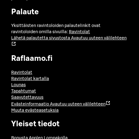
Palaute
Yksittäisten ravintoloiden palautelinkit ovat
ravintoloiden omilla sivuilla:
Ravintolat
Lähetä palautetta sivustosta
Avautuu uuteen välilehteen
Raflaamo.fi
Ravintolat
Ravintolat kartalla
Lounas
Tapahtumat
Saavutettavuus
Evästeinformaatio
Avautuu uuteen välilehteen
Muuta evästeasetuksia
Yleiset tiedot
Bonusta Applen Lompakolla