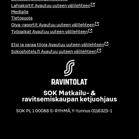
Lahjakortit
Avautuu uuteen välilehteen
Medialle
Tietosuoja
Oiva-raportit
Avautuu uuteen välilehteen
Työpaikat
Avautuu uuteen välilehteen
Etsi ja varaa tiloja
Avautuu uuteen välilehteen
Sokoshotels.fi
Avautuu uuteen välilehteen
SOK Matkailu- &
ravitsemiskaupan ketjuohjaus
SOK PL 1 00088 S-RYHMÄ
,
Y-tunnus 0116323-1