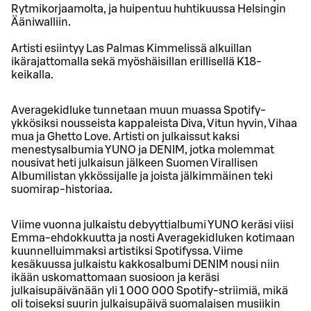
Rytmikorjaamolta, ja huipentuu huhtikuussa Helsingin
Ääniwalliin.
Artisti esiintyy Las Palmas Kimmelissä alkuillan
ikärajattomalla sekä myöshäisillan erillisellä K18-
keikalla.
Averagekidluke tunnetaan muun muassa Spotify-
ykkösiksi nousseista kappaleista Diva, Vitun hyvin, Vihaa
mua ja Ghetto Love. Artisti on julkaissut kaksi
menestysalbumia YUNO ja DENIM, jotka molemmat
nousivat heti julkaisun jälkeen Suomen Virallisen
Albumilistan ykkössijalle ja joista jälkimmäinen teki
suomirap-historiaa.
Viime vuonna julkaistu debyyttialbumi YUNO keräsi viisi
Emma-ehdokkuutta ja nosti Averagekidluken kotimaan
kuunnelluimmaksi artistiksi Spotifyssa. Viime
kesäkuussa julkaistu kakkosalbumi DENIM nousi niin
ikään uskomattomaan suosioon ja keräsi
julkaisupäivänään yli 1 000 000 Spotify-striimiä, mikä
oli toiseksi suurin julkaisupäivä suomalaisen musiikin